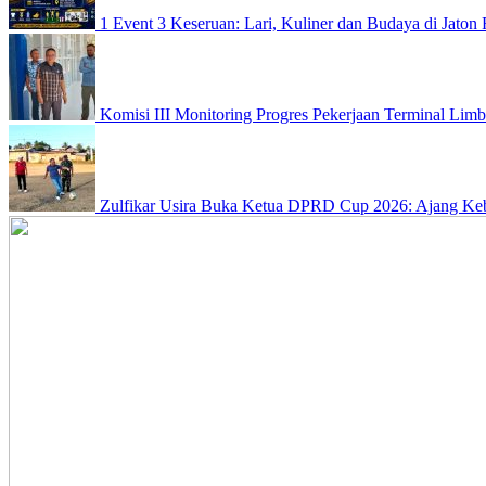
1 Event 3 Keseruan: Lari, Kuliner dan Budaya di Jato
Komisi III Monitoring Progres Pekerjaan Terminal Limb
Zulfikar Usira Buka Ketua DPRD Cup 2026: Ajang Keb