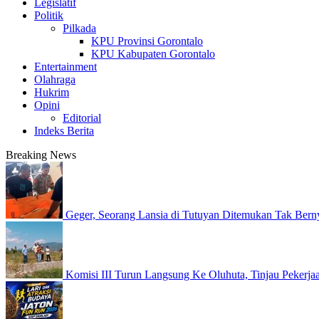
Legislatif
Politik
Pilkada
KPU Provinsi Gorontalo
KPU Kabupaten Gorontalo
Entertainment
Olahraga
Hukrim
Opini
Editorial
Indeks Berita
Breaking News
Geger, Seorang Lansia di Tutuyan Ditemukan Tak Bern
Komisi III Turun Langsung Ke Oluhuta, Tinjau Pekerjaa