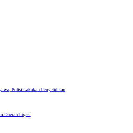
yawa, Polisi Lakukan Penyelidikan
n Daerah Irigasi