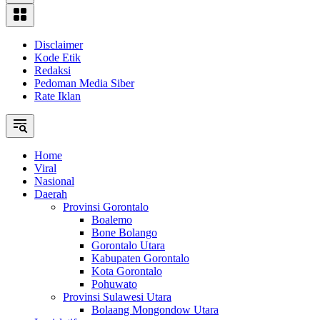
Disclaimer
Kode Etik
Redaksi
Pedoman Media Siber
Rate Iklan
Home
Viral
Nasional
Daerah
Provinsi Gorontalo
Boalemo
Bone Bolango
Gorontalo Utara
Kabupaten Gorontalo
Kota Gorontalo
Pohuwato
Provinsi Sulawesi Utara
Bolaang Mongondow Utara