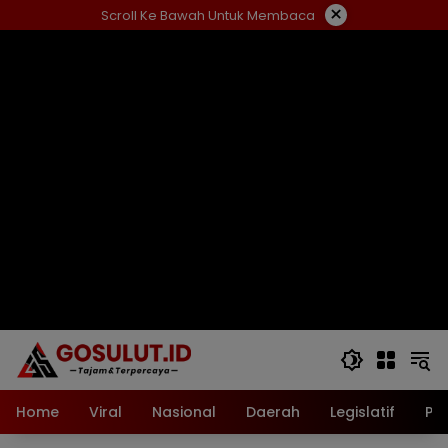
Langsung
×
Scroll Ke Bawah Untuk Membaca
ke
konten
Home
Viral
Nasional
Daerah
Legislatif
Pol