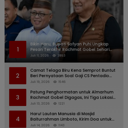
Bikin Haru, Bupati Sofyan Puhi Ungkap
1
Pesan Terakhir Rachmat Gobel Sehari
Sebelum Wafat
Juli 11, 2026
3853
Camat Telaga Biru Kena Semprot Buntut
2
Beri Pernyataan Soal Gaji CS Pentadio
Barat yang Nunggak
Juli 19, 2026
1546
Patung Penghormatan untuk Almarhum
3
Rachmat Gobel Digagas, Ini Tiga Lokasi
yang Diusulkan
Juli 13, 2026
1221
Haru! Lautan Manusia di Masjid
4
Baiturrahman Limboto, Kirim Doa untuk
Almarhum Rachmat Gobel
Juli 14, 2026
1143