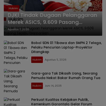
Hukrim
DJKI Tindak Dugaan Pelanggaran
Hukrim
Merek ASICS, 9.609 Pasang
Sepatu Diamankan
Agustus 7, 2026
Bobol SDN 01 Tibawa dan SMPN 2 Telaga,
Pelaku Pencurian Laptop-Proyektor
Ditangkap
Hukrim
Agustus 5, 2026
Gara-gara Tak Dikasih Uang, Seorang
Pemuda Nekat Bakar Rumah Orang Tua
Hukrim
Juni 14, 2026
Perkuat Kualitas Kebijakan Publik,
Kemenkum Gorontalo Gelar Forum