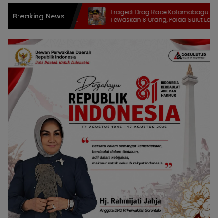
han DPD
Tragedi Drag Race Kotamobagu
Breaking News
-Provinsi
Tewaskan 8 Orang, Polda Sulut Lakukan
Penyelidikan Mendalam