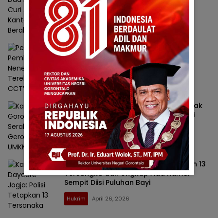
Bupati, Berakhir di Tangan Polisi
Hukrim
Mei 4, 2026
Pelaku Pembunuhan Nenek yang
Terekam CCTV dan Viral di Medsos
Ditangkap
Hukrim
Mei 3, 2026
Kalapas Gorontalo Serahkan Gerobak
UMKM untuk Keluarga Narapidana di
Momentum HBP ke-62
Hukrim
April 28, 2026
Kasus Daycare Jogja: Polisi Tetapkan 13
Tersangka dan Ungkap Ada Kamar
Sempit Diisi Puluhan Bayi
Hukrim
April 26, 2026