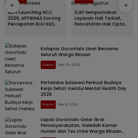
Soft Launching NCC
DJKI Sempurnakan
2026, APTIKNAS Dorong
Layanan Hak Terkait,
Percepatan RUU KKS
Pencatatan Hak Cipta
untuk Memperkuat
Lagu dan Musik Rp0
Kedaulatan Digital
Tetap Dimulai 1 Agustus
Indonesia
Kalapas Gorontalo Liwet Bersama
Seluruh Warga Binaan
Hukrim
Mei 29, 2026
Pertamina Sulawesi Perkuat Budaya
Kerja Sehat melalui Mental Health Day
2026
Hukrim
Mei 8, 2026
Lapas Gorontalo Gelar Ikrar
Pemasyarakatan, Geledah Kamar
Hunian dan Tes Urine Warga Binaan
serta Petugas