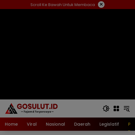
Langsung
×
Scroll Ke Bawah Untuk Membaca
ke
konten
Home
Viral
Nasional
Daerah
Legislatif
Pol