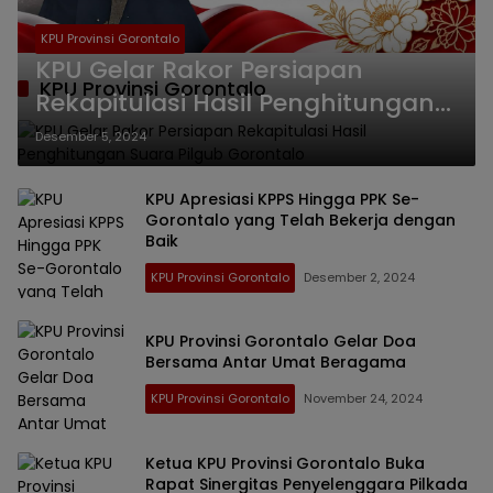
KPU Provinsi Gorontalo
KPU Gelar Rakor Persiapan
KPU Provinsi Gorontalo
Rekapitulasi Hasil Penghitungan
Suara Pilgub Gorontalo
Desember 5, 2024
KPU Apresiasi KPPS Hingga PPK Se-
Gorontalo yang Telah Bekerja dengan
Baik
KPU Provinsi Gorontalo
Desember 2, 2024
KPU Provinsi Gorontalo Gelar Doa
Bersama Antar Umat Beragama
KPU Provinsi Gorontalo
November 24, 2024
Ketua KPU Provinsi Gorontalo Buka
Rapat Sinergitas Penyelenggara Pilkada