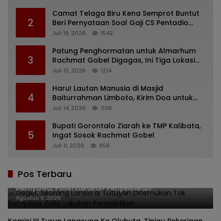
Camat Telaga Biru Kena Semprot Buntut
2
Beri Pernyataan Soal Gaji CS Pentadio
Barat yang Nunggak
Juli 19, 2026
1542
Patung Penghormatan untuk Almarhum
3
Rachmat Gobel Digagas, Ini Tiga Lokasi
yang Diusulkan
Juli 13, 2026
1214
Haru! Lautan Manusia di Masjid
4
Baiturrahman Limboto, Kirim Doa untuk
Almarhum Rachmat Gobel
Juli 14, 2026
1136
Bupati Gorontalo Ziarah ke TMP Kalibata,
5
Ingat Sosok Rachmat Gobel
Juli 11, 2026
856
Pos Terbaru
Geger, Seorang Lansia di Tutuyan Ditemukan Tak
Bernyawa, Polisi Lakukan Penyelidikan
Agustus 9, 2026
Komisi III Turun Langsung Ke Oluhuta, Tinjau Pekerjaan