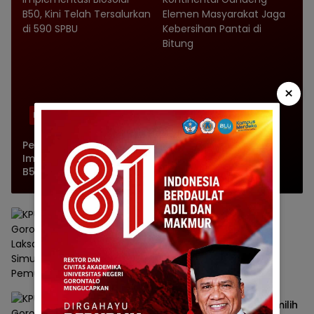
×
Kontrol
Kontrol
Pertamina Perluas
Pertamina Trans
Implementasi Biosolar
Kontinental Gandeng
B50, Kini Telah
Elemen Masyarakat
Tersalurkan di 590 SPBU
Jaga Kebersihan Pantai
di Bitung
KPU Gorontalo Laksanakan Simulasi
Pemungutan dan Perhitungan Suara
KPU Provinsi Gorontalo
Oktober 24, 2024
KPU Gorontalo Beri Sosialisasi ke Pemilih