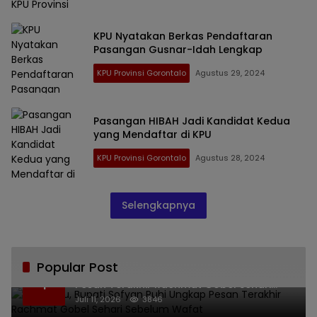
KPU Nyatakan Berkas Pendaftaran
Pasangan Gusnar-Idah Lengkap
KPU Provinsi Gorontalo
Agustus 29, 2024
Pasangan HIBAH Jadi Kandidat Kedua
yang Mendaftar di KPU
KPU Provinsi Gorontalo
Agustus 28, 2024
Selengkapnya
Popular Post
Bikin Haru, Bupati Sofyan Puhi Ungkap
1
Pesan Terakhir Rachmat Gobel Sehari
Sebelum Wafat
Juli 11, 2026
3846