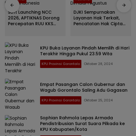
Soft Launching NCC
DJKI Sempurnakan
2026, APTIKNAS Dorong
Layanan Hak Terkait,
Percepatan RUU KKS
Pencatatan Hak Cipta
untuk Memperkuat
Lagu dan Musik Rp0
Kedaulatan Digital
Tetap Dimulai 1 Agustus
Indonesia
KPU Buka Layanan Pindah Memilih di Hari
Terakhir Hingga Pukul 23.59 Wita
KPU Provinsi Gorontalo
Oktober 28, 2024
Empat Pasangan Calon Gubernur dan
Wagub Gorontalo Saling Adu Gagasan
KPU Provinsi Gorontalo
Oktober 25, 2024
Sophian Rahmola Lepas Armada
Pendistribusian Surat Suara Pilkada ke
KPU Kabupaten/Kota