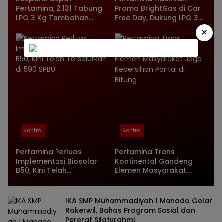
Pertamina, 2.131 Tabung
Promo BrightGas di Car
LPG 3 Kg Tambahan
Free Day, Dukung LPG 3
Disalurkan ke Empat
Kg Tepat Sasaran
×
Wilayah Sulsel
Kontrol
Kontrol
Pertamina Perluas
Pertamina Trans
Implementasi Biosolar
Kontinental Gandeng
B50, Kini Telah
Elemen Masyarakat
Tersalurkan di 590 SPBU
Jaga Kebersihan Pantai
di Bitung
IKA SMP Muhammadiyah 1 Manado Gelar
Rakerwil, Bahas Program Sosial dan
Pererat Silaturahmi