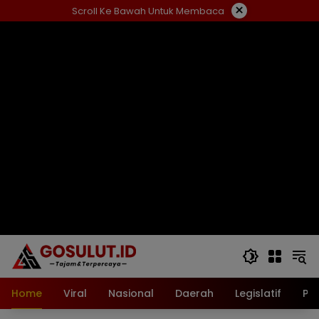
Langsung
×
Scroll Ke Bawah Untuk Membaca
ke
konten
Home
Viral
Nasional
Daerah
Legislatif
Pol