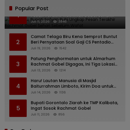
Popular Post
Bikin Haru, Bupati Sofyan Puhi Ungkap
1
Pesan Terakhir Rachmat Gobel Sehari
Sebelum Wafat
Juli 11, 2026
3846
Camat Telaga Biru Kena Semprot Buntut
2
Beri Pernyataan Soal Gaji CS Pentadio
Barat yang Nunggak
Juli 19, 2026
1542
Patung Penghormatan untuk Almarhum
3
Rachmat Gobel Digagas, Ini Tiga Lokasi
yang Diusulkan
Juli 13, 2026
1214
Haru! Lautan Manusia di Masjid
4
Baiturrahman Limboto, Kirim Doa untuk
Almarhum Rachmat Gobel
Juli 14, 2026
1136
Bupati Gorontalo Ziarah ke TMP Kalibata,
5
Ingat Sosok Rachmat Gobel
Juli 11, 2026
856