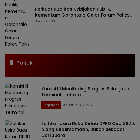
Perkuat Kualitas Kebijakan Publik,
Kemenkum Gorontalo Gelar Forum Policy
Talks
Juni 10, 2026
Politik
Komisi III Monitoring Progres Pekerjaan
Terminal Limboto
Legislatif
Agustus 8, 2026
Zulfikar Usira Buka Ketua DPRD Cup 2026:
Ajang Kebersamaan, Bukan Sekadar
Cari Juara