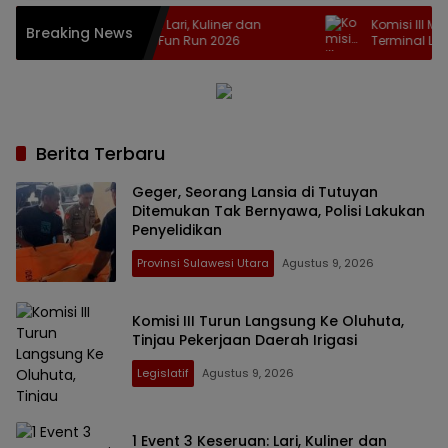
t 3 Keseruan: Lari, Kuliner dan
Komisi III Monitoring Progr
Breaking News
a di Jaton Fun Run 2026
Terminal Limboto
Berita Terbaru
Geger, Seorang Lansia di Tutuyan
Ditemukan Tak Bernyawa, Polisi Lakukan
Penyelidikan
Provinsi Sulawesi Utara
Agustus 9, 2026
Komisi III Turun Langsung Ke Oluhuta,
Tinjau Pekerjaan Daerah Irigasi
Legislatif
Agustus 9, 2026
1 Event 3 Keseruan: Lari, Kuliner dan