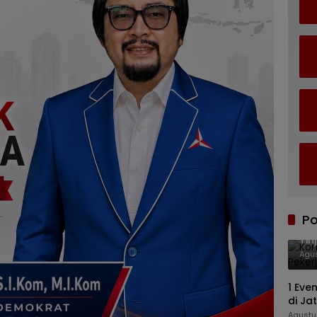
Po
Kom
Tin
Agus
1 Eve
di Ja
Agustu