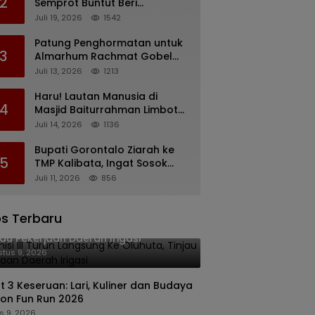
2
Semprot Buntut Beri
Pernyataan Soal Gaji CS
Juli 19, 2026
1542
Pentadio Barat yang
Nunggak
Patung Penghormatan untuk
3
Almarhum Rachmat Gobel
Digagas, Ini Tiga Lokasi yang
Juli 13, 2026
1213
Diusulkan
Haru! Lautan Manusia di
4
Masjid Baiturrahman Limboto,
Kirim Doa untuk Almarhum
Juli 14, 2026
1136
Rachmat Gobel
Bupati Gorontalo Ziarah ke
5
TMP Kalibata, Ingat Sosok
Rachmat Gobel
Juli 11, 2026
856
s Terbaru
isi III Turun Langsung Ke Oluhuta,
jau Pekerjaan Daerah Irigasi
tus 9, 2026
nt 3 Keseruan: Lari, Kuliner dan Budaya
ton Fun Run 2026
s 9, 2026