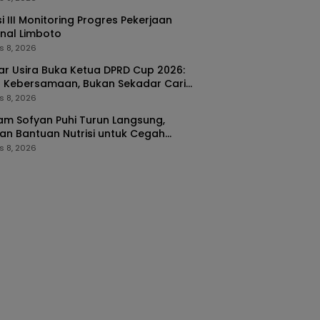
i III Monitoring Progres Pekerjaan
nal Limboto
s 8, 2026
kar Usira Buka Ketua DPRD Cup 2026:
 Kebersamaan, Bukan Sekadar Cari
a
s 8, 2026
m Sofyan Puhi Turun Langsung,
an Bantuan Nutrisi untuk Cegah
ing di Tilango
s 8, 2026