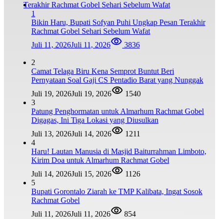
1
Bikin Haru, Bupati Sofyan Puhi Ungkap Pesan Terakhir
Rachmat Gobel Sehari Sebelum Wafat
Juli 11, 2026
Juli 11, 2026
3836
2
Camat Telaga Biru Kena Semprot Buntut Beri
Pernyataan Soal Gaji CS Pentadio Barat yang Nunggak
Juli 19, 2026
Juli 19, 2026
1540
3
Patung Penghormatan untuk Almarhum Rachmat Gobel
Digagas, Ini Tiga Lokasi yang Diusulkan
Juli 13, 2026
Juli 14, 2026
1211
4
Haru! Lautan Manusia di Masjid Baiturrahman Limboto,
Kirim Doa untuk Almarhum Rachmat Gobel
Juli 14, 2026
Juli 15, 2026
1126
5
Bupati Gorontalo Ziarah ke TMP Kalibata, Ingat Sosok
Rachmat Gobel
Juli 11, 2026
Juli 11, 2026
854