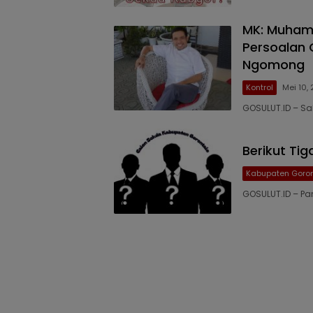
MK: Muham
Persoalan 
Ngomong
Kontrol
Mei 10,
GOSULUT.ID – Sa
Berikut Ti
Kabupaten Goron
GOSULUT.ID – Pan