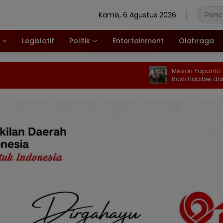
Kamis, 6 Agustus 2026
Legislatif
Politik
Entertainment
Olahraga
Mikson Yapanto Titip Aspirasi Str
Rusli Habibie, dari WPR hingga R
Fuel Terminal Pertamina