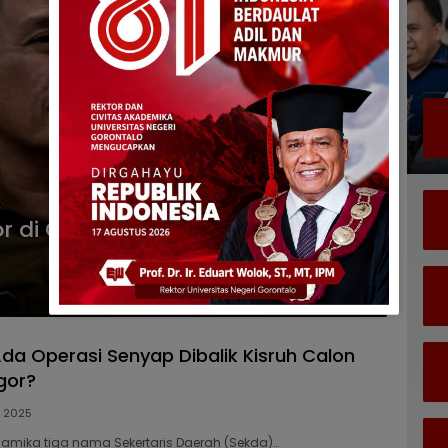
 di Obok-obok, Cokro Katili
da Operasi Senyap Dibalik Kisruh Calon
gor?
, 2025
namika tiga nama Sekertaris Daerah (Sekda)…