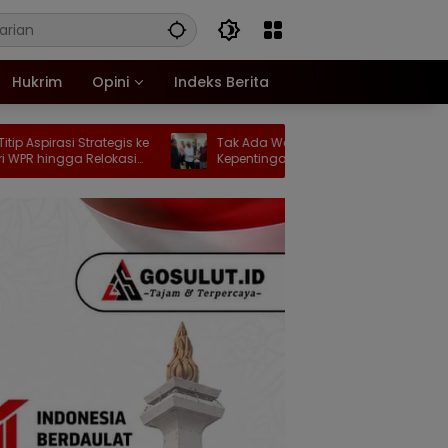
Hukrim
Opini
Indeks Berita
ategis ke
Tak Ada Warna Partai, Yang Ada Hanya
elokasi
Kepentingan Masyarakat Gorontalo