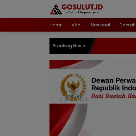
Langsung
ke
konten
Home
Viral
Nasional
Daerah
Breaking News