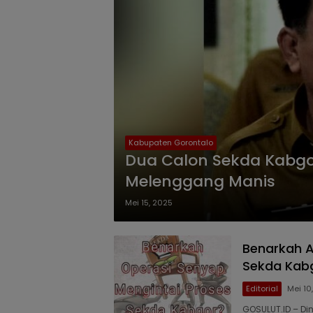
Kabupaten Gorontalo
Dua Calon Sekda Kabgor
Melenggang Manis
Mei 15, 2025
Benarkah A
Sekda Kab
Editorial
Mei 10
GOSULUT.ID – Di