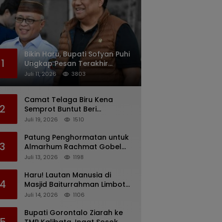
Bikin Haru, Bupati Sofyan Puhi
1
Ungkap Pesan Terakhir
Rachmat Gobel Sehari
Juli 11, 2026
3803
Sebelum Wafat
Camat Telaga Biru Kena
2
Semprot Buntut Beri
Pernyataan Soal Gaji CS
Juli 19, 2026
1510
Pentadio Barat yang
Nunggak
Patung Penghormatan untuk
3
Almarhum Rachmat Gobel
Digagas, Ini Tiga Lokasi yang
Juli 13, 2026
1198
Diusulkan
Haru! Lautan Manusia di
4
Masjid Baiturrahman Limboto,
Kirim Doa untuk Almarhum
Juli 14, 2026
1106
Rachmat Gobel
Bupati Gorontalo Ziarah ke
5
TMP Kalibata, Ingat Sosok