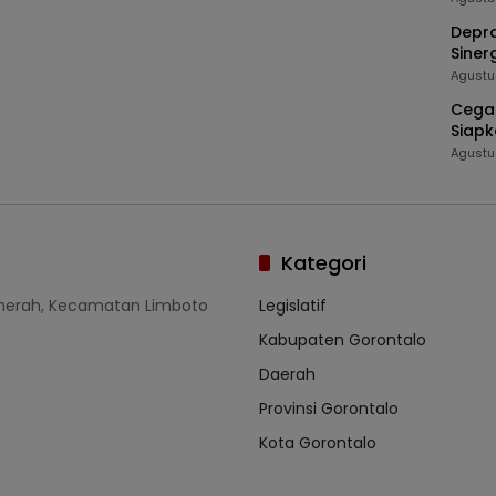
Depro
Siner
Masy
Agustu
Cegah
Siapk
Agustu
Kategori
umerah, Kecamatan Limboto
Legislatif
Kabupaten Gorontalo
Daerah
Provinsi Gorontalo
Kota Gorontalo