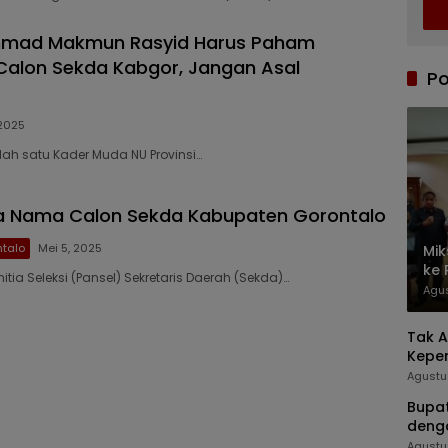
mad Makmun Rasyid Harus Paham
Calon Sekda Kabgor, Jangan Asal
Po
 2025
lah satu Kader Muda NU Provinsi…
ga Nama Calon Sekda Kabupaten Gorontalo
talo
Mei 5, 2025
Mik
ke 
itia Seleksi (Pansel) Sekretaris Daerah (Sekda)…
Rel
Agus
Tak A
Kepe
Agustu
Bupat
deng
Agustu