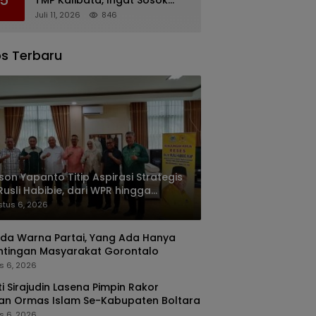
Rachmat Gobel
Juli 11, 2026
846
s Terbaru
son Yapanto Titip Aspirasi Strategis
Rusli Habibie, dari WPR hingga
okasi Fuel Terminal Pertamina
tus 6, 2026
da Warna Partai, Yang Ada Hanya
ntingan Masyarakat Gorontalo
s 6, 2026
i Sirajudin Lasena Pimpin Rakor
an Ormas Islam Se-Kabupaten Boltara
s 6, 2026