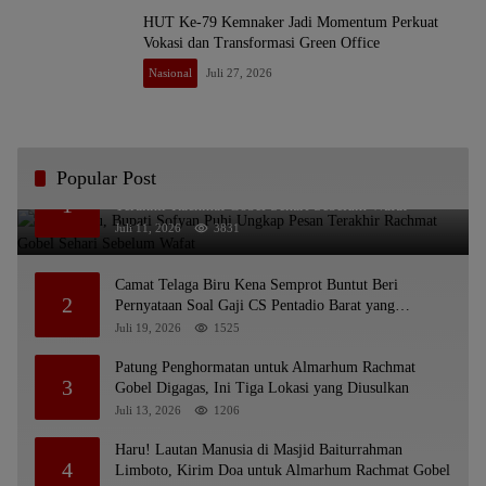
HUT Ke-79 Kemnaker Jadi Momentum Perkuat
Vokasi dan Transformasi Green Office
Nasional
Juli 27, 2026
Popular Post
Bikin Haru, Bupati Sofyan Puhi Ungkap Pesan
1
Terakhir Rachmat Gobel Sehari Sebelum Wafat
Juli 11, 2026
3831
Camat Telaga Biru Kena Semprot Buntut Beri
2
Pernyataan Soal Gaji CS Pentadio Barat yang
Nunggak
Juli 19, 2026
1525
Patung Penghormatan untuk Almarhum Rachmat
3
Gobel Digagas, Ini Tiga Lokasi yang Diusulkan
Juli 13, 2026
1206
Haru! Lautan Manusia di Masjid Baiturrahman
4
Limboto, Kirim Doa untuk Almarhum Rachmat Gobel