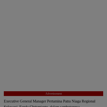
Advertisement
Executive General Manager Pertamina Patra Niaga Regional
Sulawesi, Fanda Chrismianto, dalam sambutannya