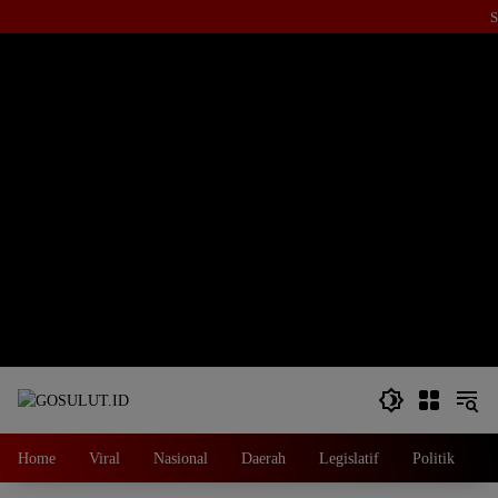
Langsung
S
ke
konten
Home
Viral
Nasional
Daerah
Legislatif
Politik
E