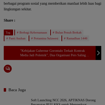
berbagai program sosial yang memberikan manfaat lebih luas bagi
lingkungan sekitar.
Share :
Tag:
Berbagi Kebersamaan
Bulan Penuh Berkah
Panti Asuhan
Pertamina Sulawesi
Ramadhan 1446
“Kebijakan Gubernur Gorontalo Terkait Kontrak
Media Jadi Polemik”, Dua Organisasi Pers Saling
Serang
Baca Juga
Soft Launching NCC 2026, APTIKNAS Dorong
Percepatan RUU KKS untuk Memperkuat