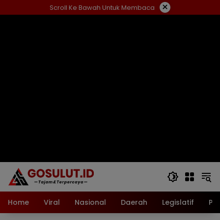
Langsung
×
Scroll Ke Bawah Untuk Membaca
ke
konten
Home
Viral
Nasional
Daerah
Legislatif
Pol