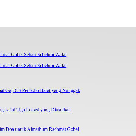
chmat Gobel Sehari Sebelum Wafat
oal Gaji CS Pentadio Barat yang Nunggak
as, Ini Tiga Lokasi yang Diusulkan
irim Doa untuk Almarhum Rachmat Gobel