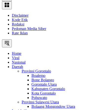
Disclaimer
Kode Etik
Redaksi
Pedoman Media Siber
Rate Iklan
Home
Viral
Nasional
Daerah
Provinsi Gorontalo
Boalemo
Bone Bolango
Gorontalo Utara
Kabupaten Gorontalo
Kota Gorontalo
Pohuwato
Provinsi Sulawesi Utara
Bolaang Mongondow Utara