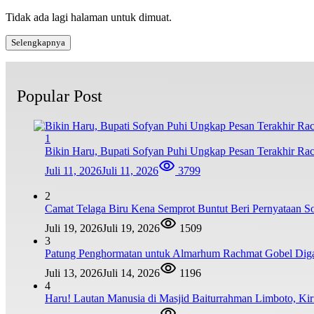
Tidak ada lagi halaman untuk dimuat.
Selengkapnya
Popular Post
1
Bikin Haru, Bupati Sofyan Puhi Ungkap Pesan Terakhir Ra
Juli 11, 2026
Juli 11, 2026
3799
2
Camat Telaga Biru Kena Semprot Buntut Beri Pernyataan S
Juli 19, 2026
Juli 19, 2026
1509
3
Patung Penghormatan untuk Almarhum Rachmat Gobel Digag
Juli 13, 2026
Juli 14, 2026
1196
4
Haru! Lautan Manusia di Masjid Baiturrahman Limboto, K