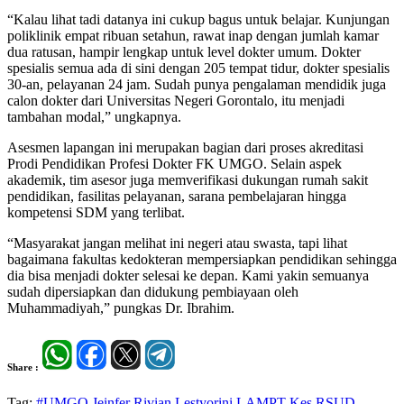
“Kalau lihat tadi datanya ini cukup bagus untuk belajar. Kunjungan
poliklinik empat ribuan setahun, rawat inap dengan jumlah kamar
dua ratusan, hampir lengkap untuk level dokter umum. Dokter
spesialis semua ada di sini dengan 205 tempat tidur, dokter spesialis
30-an, pelayanan 24 jam. Sudah punya pengalaman mendidik juga
calon dokter dari Universitas Negeri Gorontalo, itu menjadi
tambahan modal,” ungkapnya.
Asesmen lapangan ini merupakan bagian dari proses akreditasi
Prodi Pendidikan Profesi Dokter FK UMGO. Selain aspek
akademik, tim asesor juga memverifikasi dukungan rumah sakit
pendidikan, fasilitas pelayanan, sarana pembelajaran hingga
kompetensi SDM yang terlibat.
“Masyarakat jangan melihat ini negeri atau swasta, tapi lihat
bagaimana fakultas kedokteran mempersiapkan pendidikan sehingga
dia bisa menjadi dokter selesai ke depan. Kami yakin semuanya
sudah dipersiapkan dan didukung pembiayaan oleh
Muhammadiyah,” pungkas Dr. Ibrahim.
Share :
Tag:
#UMGO
Jeinfer Rivian Lestyorini
LAMPT-Kes
RSUD