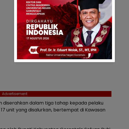
Advertisement
n diserahkan dalam tiga tahap kepada pelaku
17 unit yang disalurkan, bertempat di Kawasan