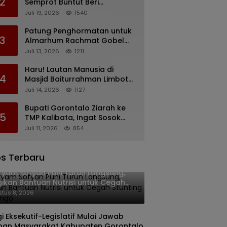
2
Semprot Buntut Beri
Pernyataan Soal Gaji CS
Juli 19, 2026
1540
Pentadio Barat yang
Nunggak
Patung Penghormatan untuk
3
Almarhum Rachmat Gobel
Digagas, Ini Tiga Lokasi yang
Juli 13, 2026
1211
Diusulkan
Haru! Lautan Manusia di
4
Masjid Baiturrahman Limboto,
Kirim Doa untuk Almarhum
Juli 14, 2026
1127
Rachmat Gobel
Bupati Gorontalo Ziarah ke
5
TMP Kalibata, Ingat Sosok
Rachmat Gobel
Juli 11, 2026
854
s Terbaru
yam Sofyan Puhi Turun Langsung,
ikan Bantuan Nutrisi untuk Cegah
nting di Tilango
tus 8, 2026
gi Eksekutif-Legislatif Mulai Jawab
pan Masyarakat Kabupaten Gorontalo