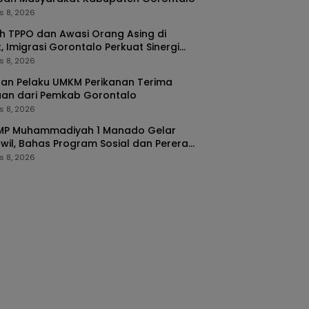
s 8, 2026
 TPPO dan Awasi Orang Asing di
, Imigrasi Gorontalo Perkuat Sinergi
ORA
s 8, 2026
an Pelaku UMKM Perikanan Terima
uan dari Pemkab Gorontalo
s 8, 2026
SMP Muhammadiyah 1 Manado Gelar
wil, Bahas Program Sosial dan Pererat
urahmi
s 8, 2026