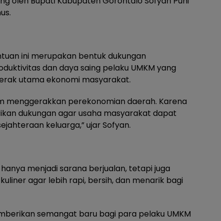
ng oleh Bupati Kabupaten Gorontalo Sofyan Puhi
us.
ntuan ini merupakan bentuk dukungan
duktivitas dan daya saing pelaku UMKM yang
ggerak utama ekonomi masyarakat.
am menggerakkan perekonomian daerah. Karena
rikan dukungan agar usaha masyarakat dapat
ahteraan keluarga,” ujar Sofyan.
hanya menjadi sarana berjualan, tetapi juga
liner agar lebih rapi, bersih, dan menarik bagi
mberikan semangat baru bagi para pelaku UMKM