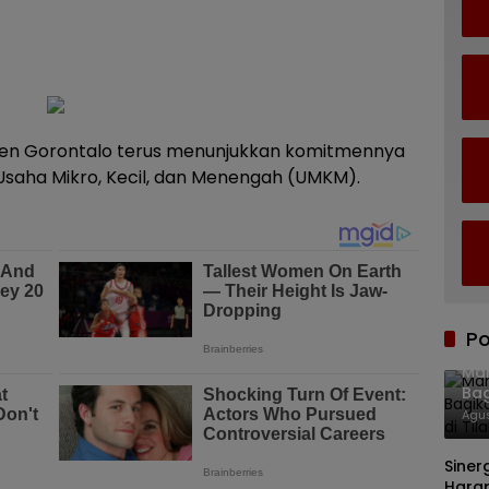
en Gorontalo terus menunjukkan komitmennya
aha Mikro, Kecil, dan Menengah (UMKM).
Po
Mar
Bag
Stu
Agus
Siner
Hara