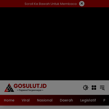
Langsung
×
Scroll Ke Bawah Untuk Membaca
ke
konten
Home
Viral
Nasional
Daerah
Legislatif
Pol