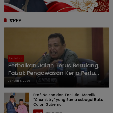
#PPP
Legislatif
Perbaikan Jalan Terus Berulang,
Faizal: Pengawasan Kerja Perlu
Ditingkatkan
Januari 8, 2026
Prof. Nelson dan Toni Uloli Memiliki
“Chemistry” yang Sama sebagai Bakal
Calon Gubernur
Opini
April 11, 2024