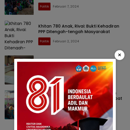
Politik
Februari 7, 2024
Khitan 780 Anak, Rivai: Bukti Kehadiran
PPP Ditengah-tengah Masyarakat
Politik
Februari 2, 2024
×
Komisi 1 Desak DPMD Dukcapil Pacu
Perekaman KTP EL Bagi Wajib Pilih
Legislatif
Februari 2, 2024
AW Thalib Siap Perjuangkan Bantuan
UMKM Bagi Warga Kelurahan Molosipat
W
Legislatif
Januari 22, 2024