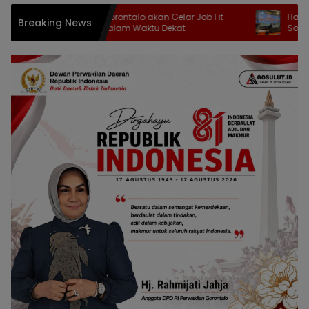
Pemkab Gorontalo akan Gelar Job Fit
Hadapi Tantang
Breaking News
Eselon II Dalam Waktu Dekat
Sofyan Puhi Bebe
Strategis