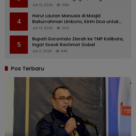
yang Diusulkan
Juli 13, 2026
1196
Haru! Lautan Manusia di Masjid
4
Baiturrahman Limboto, Kirim Doa untuk
Almarhum Rachmat Gobel
Juli 14, 2026
1103
Bupati Gorontalo Ziarah ke TMP Kalibata,
5
Ingat Sosok Rachmat Gobel
Juli 11, 2026
846
Pos Terbaru