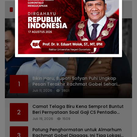
Popular Post
Bikin Haru, Bupati Sofyan Puhi Ungkap
1
Pesan Terakhir Rachmat Gobel Sehari
Sebelum Wafat
Juli 11, 2026
3801
Camat Telaga Biru Kena Semprot Buntut
2
Beri Pernyataan Soal Gaji CS Pentadio
Barat yang Nunggak
Juli 19, 2026
1509
Patung Penghormatan untuk Almarhum
3
Rachmat Gobel Digagas, Ini Tiga Lokasi