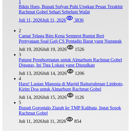
1
Bikin Haru, Bupati Sofyan Puhi Ungkap Pesan Terakhir
Rachmat Gobel Sehari Sebelum Wafat
Juli 11, 2026
Juli 11, 2026
3836
2
Camat Telaga Biru Kena Semprot Buntut Beri
Pernyataan Soal Gaji CS Pentadio Barat yang Nunggak
Juli 19, 2026
Juli 19, 2026
1526
3
Patung Penghormatan untuk Almarhum Rachmat Gobel
Digagas, Ini Tiga Lokasi yang Diusulkan
Juli 13, 2026
Juli 14, 2026
1206
4
Haru! Lautan Manusia di Masjid Baiturrahman Limboto,
Kirim Doa untuk Almarhum Rachmat Gobel
Juli 14, 2026
Juli 15, 2026
1126
5
Bupati Gorontalo Ziarah ke TMP Kalibata, Ingat Sosok
Rachmat Gobel
Juli 11, 2026
Juli 11, 2026
854