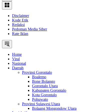
Disclaimer
Kode Etik
Redaksi
Pedoman Media Siber
Rate Iklan
Home
Viral
Nasional
Daerah
Provinsi Gorontalo
Boalemo
Bone Bolango
Gorontalo Utara
Kabupaten Gorontalo
Kota Gorontalo
Pohuwato
Provinsi Sulawesi Utara
Bolaang Mongondow Utara