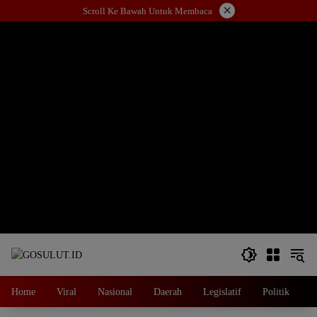
Langsung
×
Scroll Ke Bawah Untuk Membaca
ke
konten
Home
Viral
Nasional
Daerah
Legislatif
Politik
E