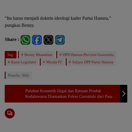
“Itu harus menjadi doktrin ideologi kader Partai Hanura,”
pungkas Benny.
Share :
Tag:
Benny Rhamdani
DPD Hanura Provinsi Gorontalo
Kursi Legislatif
Musda IV
Sekjen DPP Partai Hanura
Penulis: Aldy
Puluhan Kosmetik Ilegal dan Ratusan Produk
Kedaluwarsa Diamankan Polres Gorontalo dari Pasar
Limboto