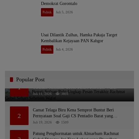
Demokrat Gorontalo
Politik
Juli 5, 2026
Usai Dilantik Zulhas, Hamka Pakaja Target
Kembalikan Kejayaan PAN Kabgor
Politik
Juli 4, 2026
Popular Post
Bikin Haru, Bupati Sofyan Puhi Ungkap Pesan
1
Terakhir Rachmat Gobel Sehari Sebelum Wafat
Juli 11, 2026
3801
Camat Telaga Biru Kena Semprot Buntut Beri
2
Pernyataan Soal Gaji CS Pentadio Barat yang
Nunggak
Juli 19, 2026
1509
Patung Penghormatan untuk Almarhum Rachmat