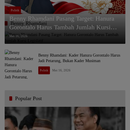
Politik
Benny Rhamdani Pasang Target: Hanura
Benny Rhamdani
Gorontalo Harus Tambah Jumlah Kursi
Legislatif
Mei 16, 2026
Benny Rhamdani: Kader Hanura Gorontalo Harus
Jadi Petarung, Bukan Kader Musiman
Politik
Mei 16, 2026
Popular Post