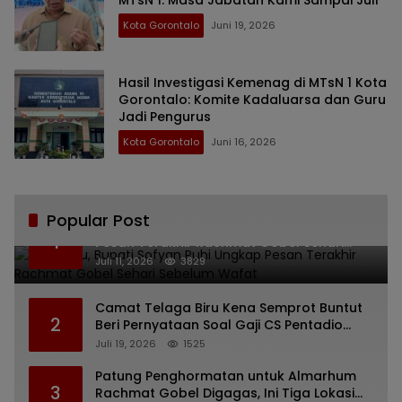
MTsN 1: Masa Jabatan Kami Sampai Juli
Kota Gorontalo
Juni 19, 2026
Hasil Investigasi Kemenag di MTsN 1 Kota
Gorontalo: Komite Kadaluarsa dan Guru
Jadi Pengurus
Kota Gorontalo
Juni 16, 2026
Popular Post
Bikin Haru, Bupati Sofyan Puhi Ungkap
1
Pesan Terakhir Rachmat Gobel Sehari
Sebelum Wafat
Juli 11, 2026
3829
Camat Telaga Biru Kena Semprot Buntut
2
Beri Pernyataan Soal Gaji CS Pentadio
Barat yang Nunggak
Juli 19, 2026
1525
Patung Penghormatan untuk Almarhum
3
Rachmat Gobel Digagas, Ini Tiga Lokasi