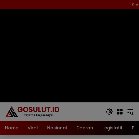
Langsung
Scr
ke
konten
Home
Viral
Nasional
Daerah
Legislatif
Pol