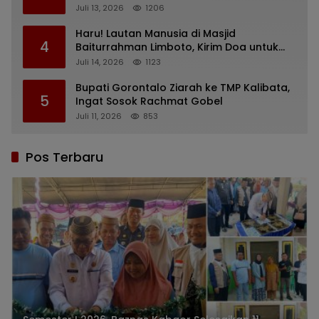
yang Diusulkan
Juli 13, 2026
1206
Haru! Lautan Manusia di Masjid
4
Baiturrahman Limboto, Kirim Doa untuk
Almarhum Rachmat Gobel
Juli 14, 2026
1123
Bupati Gorontalo Ziarah ke TMP Kalibata,
5
Ingat Sosok Rachmat Gobel
Juli 11, 2026
853
Pos Terbaru