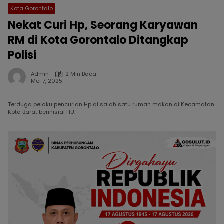
Kota Gorontalo
Nekat Curi Hp, Seorang Karyawan
RM di Kota Gorontalo Ditangkap
Polisi
Admin
2 Min Baca
Mei 7, 2025
Terduga pelaku pencurian Hp di salah satu rumah makan di Kecamatan
Kota Barat berinisial HU.