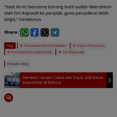
“Saat ini HU bersama barang bukti sudah diserahkan
oleh tim Rajawali ke penyidik, guna penyidikan lebih
lanjut,” tandasnya.
Share :
Tag:
Karyawan Rumah Makan
Kasus Pencurian
Polresta Gorontalo Kota
Tim Rajawali
Penulis: Aldy
Gerakan Tanam Cabai dan Sayur Jadi Solusi
Atasi Inflasi di Bolmut