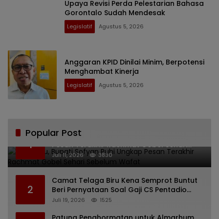
Upaya Revisi Perda Pelestarian Bahasa
Gorontalo Sudah Mendesak
Legislatif
Agustus 5, 2026
Anggaran KPID Dinilai Minim, Berpotensi
Menghambat Kinerja
Legislatif
Agustus 5, 2026
Popular Post
Bikin Haru, Bupati Sofyan Puhi Ungkap
1
Pesan Terakhir Rachmat Gobel Sehari
Sebelum Wafat
Juli 11, 2026
3830
Camat Telaga Biru Kena Semprot Buntut
2
Beri Pernyataan Soal Gaji CS Pentadio
Barat yang Nunggak
Juli 19, 2026
1525
Patung Penghormatan untuk Almarhum