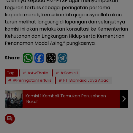
“Olehnya kepada PM-PTSP agar menyampaikan
teguran tertulis sebagai peringatan pertama
kepada merek, kemudian kita juga insyaallah akan
turun melihat langsung di lapangan dan selanjutnya
komisi ini akan melakukan konsultasi ke Kementerian
Kehutanan dan Lingkungan Hidup serta Kementrian
Penanaman Modal Asing,” pungkasnya.
Share :
Tag:
#AwThalib
#Komisi1
#PeringatanTertulis
PT. Biomasa Jaya Abadi
Komisi 1 Kembali Temukan Perusahaan
‘Nakal’