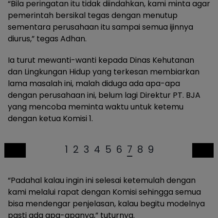
“Bila peringatan itu tidak diindahkan, kami minta agar
pemerintah bersikal tegas dengan menutup
sementara perusahaan itu sampai semua ijinnya
diurus,” tegas Adhan.
Ia turut mewanti-wanti kepada Dinas Kehutanan
dan Lingkungan Hidup yang terkesan membiarkan
lama masalah ini, malah diduga ada apa-apa
dengan perusahaan ini, belum lagi Direktur PT. BJA
yang mencoba meminta waktu untuk ketemu
dengan ketua Komisi 1.
1
2
3
4
5
6
7
8
9
“Padahal kalau ingin ini selesai ketemulah dengan
kami melalui rapat dengan Komisi sehingga semua
bisa mendengar penjelasan, kalau begitu modelnya
pasti ada apa-apanya,” tuturnya.