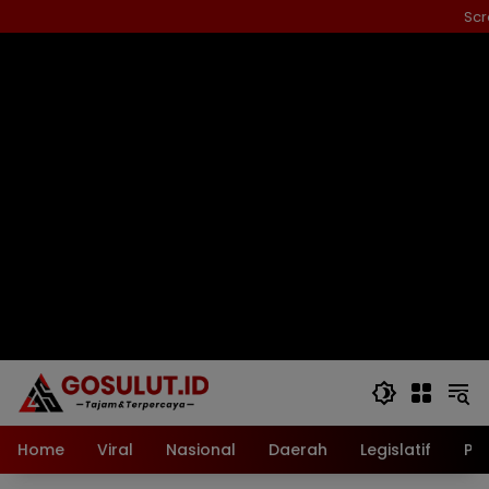
Langsung
Scr
ke
konten
Home
Viral
Nasional
Daerah
Legislatif
Pol