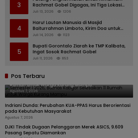
3
Rachmat Gobel Digagas, Ini Tiga Lokasi
yang Diusulkan
Juli 13, 2026
1206
Haru! Lautan Manusia di Masjid
4
Baiturrahman Limboto, Kirim Doa untuk
Almarhum Rachmat Gobel
Juli 14, 2026
1123
Bupati Gorontalo Ziarah ke TMP Kalibata,
5
Ingat Sosok Rachmat Gobel
Juli 11, 2026
853
Pos Terbaru
Semester I 2026, Baznas Kabgor Selesaikan 11
Rumah untuk Warga Kurang Mampu
Agustus 7, 2026
Indriani Dunda: Perubahan KUA-PPAS Harus Berorientasi
pada Kebutuhan Masyarakat
Agustus 7, 2026
DJKI Tindak Dugaan Pelanggaran Merek ASICS, 9.609
Pasang Sepatu Diamankan