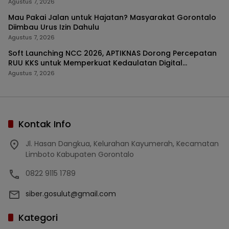
Agustus 7, 2026
Mau Pakai Jalan untuk Hajatan? Masyarakat Gorontalo
Diimbau Urus Izin Dahulu
Agustus 7, 2026
Soft Launching NCC 2026, APTIKNAS Dorong Percepatan
RUU KKS untuk Memperkuat Kedaulatan Digital
Indonesia
Agustus 7, 2026
Kontak Info
Jl. Hasan Dangkua, Kelurahan Kayumerah, Kecamatan
Limboto Kabupaten Gorontalo
0822 9115 1789
siber.gosulut@gmail.com
Kategori