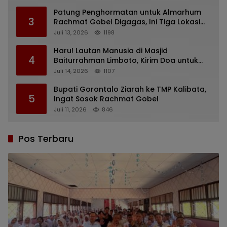
Patung Penghormatan untuk Almarhum
3
Rachmat Gobel Digagas, Ini Tiga Lokasi
yang Diusulkan
Juli 13, 2026
1198
Haru! Lautan Manusia di Masjid
4
Baiturrahman Limboto, Kirim Doa untuk
Almarhum Rachmat Gobel
Juli 14, 2026
1107
Bupati Gorontalo Ziarah ke TMP Kalibata,
5
Ingat Sosok Rachmat Gobel
Juli 11, 2026
846
Pos Terbaru