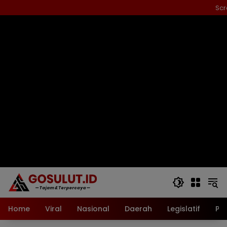
Langsung
Scr
ke
konten
Home
Viral
Nasional
Daerah
Legislatif
Pol