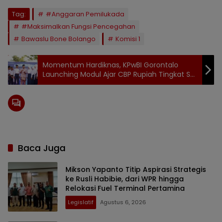
Tag:
#Anggaran Pemilukada
#Maksimalkan Fungsi Pencegahan
Bawaslu Bone Bolango
Komisi 1
Momentum Hardiknas, KPwBI Gorontalo
Launching Modul Ajar CBP Rupiah Tingkat SD
SMP se Kota Gorontalo
Baca Juga
Mikson Yapanto Titip Aspirasi Strategis
ke Rusli Habibie, dari WPR hingga
Relokasi Fuel Terminal Pertamina
Legislatif
Agustus 6, 2026