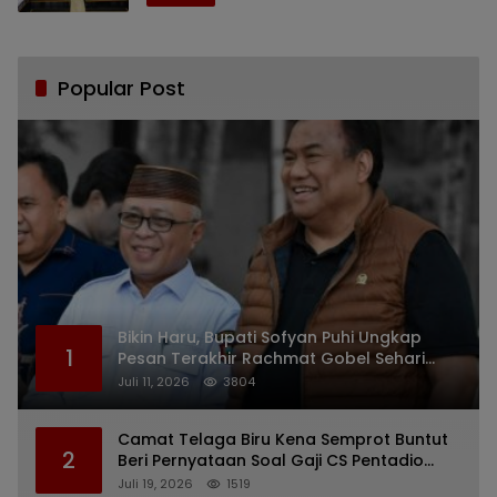
Popular Post
Bikin Haru, Bupati Sofyan Puhi Ungkap
1
Pesan Terakhir Rachmat Gobel Sehari
Sebelum Wafat
Juli 11, 2026
3804
Camat Telaga Biru Kena Semprot Buntut
2
Beri Pernyataan Soal Gaji CS Pentadio
Barat yang Nunggak
Juli 19, 2026
1519