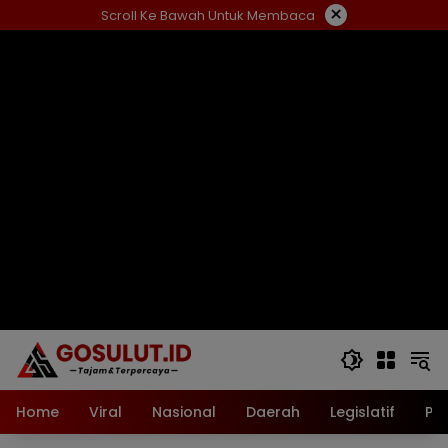
Langsung
×
Scroll Ke Bawah Untuk Membaca
ke
konten
Home
Viral
Nasional
Daerah
Legislatif
Pol