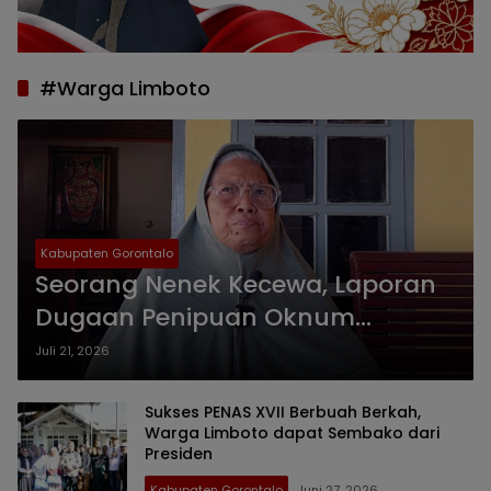
#Warga Limboto
Kabupaten Gorontalo
Seorang Nenek Kecewa, Laporan
Dugaan Penipuan Oknum
Pengacara di Polres Gorontalo
Juli 21, 2026
Belum Ada Kejelasan
Sukses PENAS XVII Berbuah Berkah,
Warga Limboto dapat Sembako dari
Presiden
Kabupaten Gorontalo
Juni 27, 2026