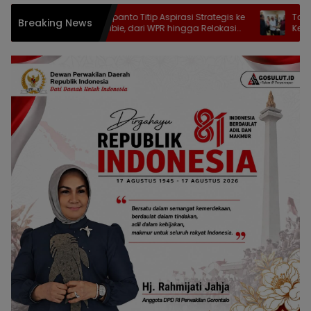
Mikson Yapanto Titip Aspirasi Strategis ke
Tak Ada Warna 
Breaking News
Rusli Habibie, dari WPR hingga Relokasi
Kepentingan M
Fuel Terminal Pertamina