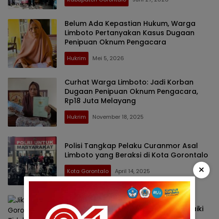
Belum Ada Kepastian Hukum, Warga
Limboto Pertanyakan Kasus Dugaan
Penipuan Oknum Pengacara
Hukrim
Mei 5, 2026
Curhat Warga Limboto: Jadi Korban
Dugaan Penipuan Oknum Pengacara,
Rp18 Juta Melayang
Hukrim
November 18, 2025
Polisi Tangkap Pelaku Curanmor Asal
Limboto yang Beraksi di Kota Gorontalo
×
Kota Gorontalo
April 14, 2025
Jika BPTD Gorontalo Tidak Mampu,
Warga Limboto Siap Patungan Perbaiki
Traffic Light