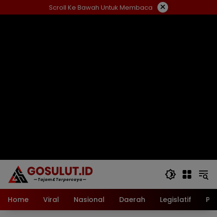
Langsung
×
Scroll Ke Bawah Untuk Membaca
ke
konten
Home
Viral
Nasional
Daerah
Legislatif
Pol