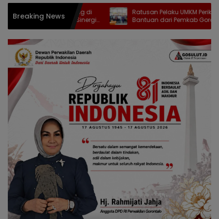
n Awasi Orang Asing di
Ratusan Pelaku UMKM Perikanan Te
Breaking News
 Gorontalo Perkuat Sinergi
Bantuan dari Pemkab Gorontalo