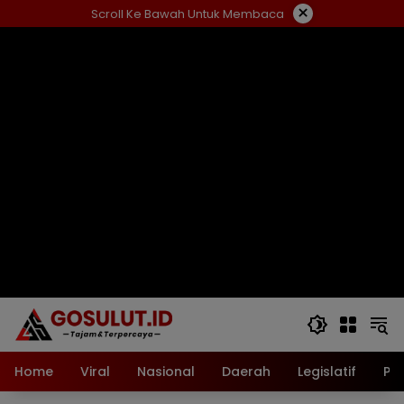
Langsung
×
Scroll Ke Bawah Untuk Membaca
ke
konten
Home
Viral
Nasional
Daerah
Legislatif
Pol