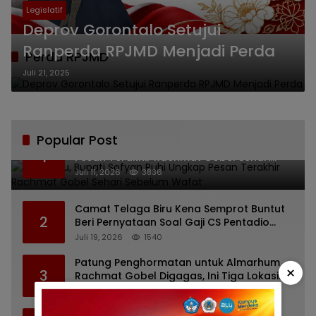
Legislatif
Deprov Gorontalo Setujui
Ranperda RPJMD Menjadi Perda
Perda RPJMD
Juli 21, 2025
Popular Post
Bikin Haru, Bupati Sofyan Puhi Ungkap
1
Pesan Terakhir Rachmat Gobel Sehari
Sebelum Wafat
Juli 11, 2026
3836
Camat Telaga Biru Kena Semprot Buntut
2
Beri Pernyataan Soal Gaji CS Pentadio
Barat yang Nunggak
Juli 19, 2026
1540
Patung Penghormatan untuk Almarhum
×
3
Rachmat Gobel Digagas, Ini Tiga Lokasi
yang Diusulkan
Juli 13, 2026
1211