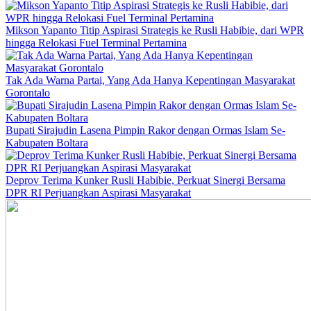
Mikson Yapanto Titip Aspirasi Strategis ke Rusli Habibie, dari WPR
hingga Relokasi Fuel Terminal Pertamina
Tak Ada Warna Partai, Yang Ada Hanya Kepentingan Masyarakat
Gorontalo
Bupati Sirajudin Lasena Pimpin Rakor dengan Ormas Islam Se-
Kabupaten Boltara
Deprov Terima Kunker Rusli Habibie, Perkuat Sinergi Bersama
DPR RI Perjuangkan Aspirasi Masyarakat