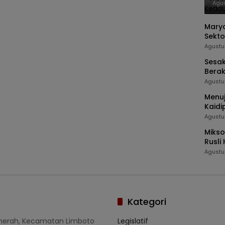
Mem
Agus
Ind
Marya
Sekto
Agustu
Sesak
Berak
Kabg
Agustu
Menuj
Kaidi
Agustu
Mikso
Rusli
Termi
Agustu
Kategori
umerah, Kecamatan Limboto
Legislatif