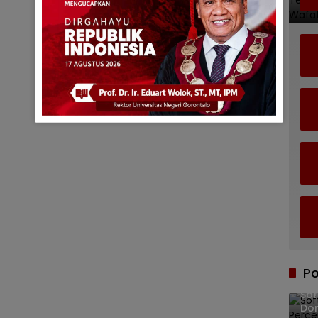
Po
Sof
Dor