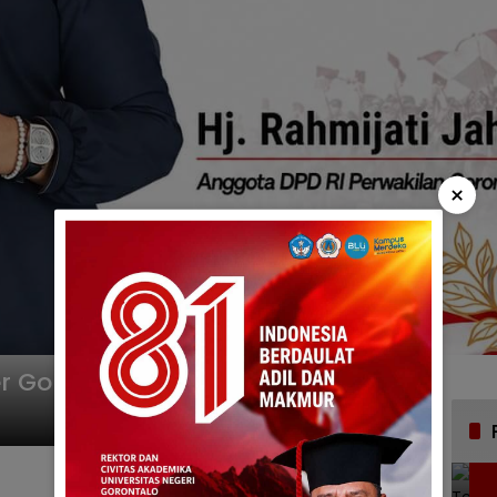
×
er Gorontalo