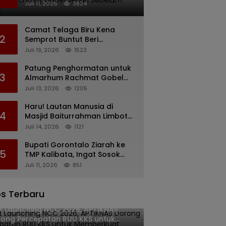
Rachmat Gobel Sehari
Juli 11, 2026
3824
Sebelum Wafat
Camat Telaga Biru Kena
2
Semprot Buntut Beri
Pernyataan Soal Gaji CS
Juli 19, 2026
1523
Pentadio Barat yang
Nunggak
Patung Penghormatan untuk
3
Almarhum Rachmat Gobel
Digagas, Ini Tiga Lokasi yang
Juli 13, 2026
1205
Diusulkan
Haru! Lautan Manusia di
4
Masjid Baiturrahman Limboto,
Kirim Doa untuk Almarhum
Juli 14, 2026
1121
Rachmat Gobel
Bupati Gorontalo Ziarah ke
5
TMP Kalibata, Ingat Sosok
Rachmat Gobel
Juli 11, 2026
851
s Terbaru
t Launching NCC 2026, APTIKNAS
ong Percepatan RUU KKS untuk