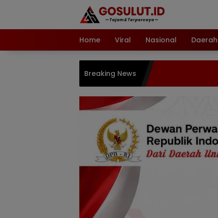
Langsung
ke
konten
Home
Viral
Nasional
Daerah
Breaking News