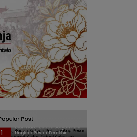
Popular Post
Bikin Haru, Bupati Sofyan Puhi
1
Ungkap Pesan Terakhir