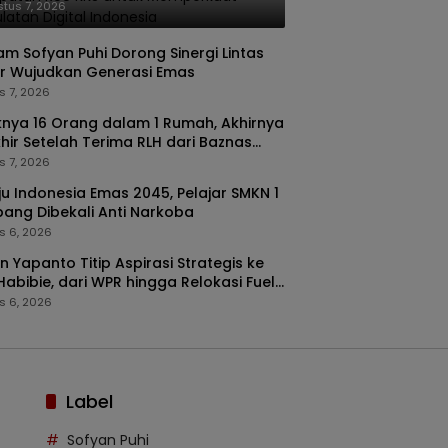
perkuat Kedaulatan Digital
tus 7, 2026
onesia
m Sofyan Puhi Dorong Sinergi Lintas
r Wujudkan Generasi Emas
s 7, 2026
nya 16 Orang dalam 1 Rumah, Akhirnya
hir Setelah Terima RLH dari Baznas
or
s 7, 2026
u Indonesia Emas 2045, Pelajar SMKN 1
pang Dibekali Anti Narkoba
s 6, 2026
n Yapanto Titip Aspirasi Strategis ke
 Habibie, dari WPR hingga Relokasi Fuel
nal Pertamina
s 6, 2026
Label
Sofyan Puhi