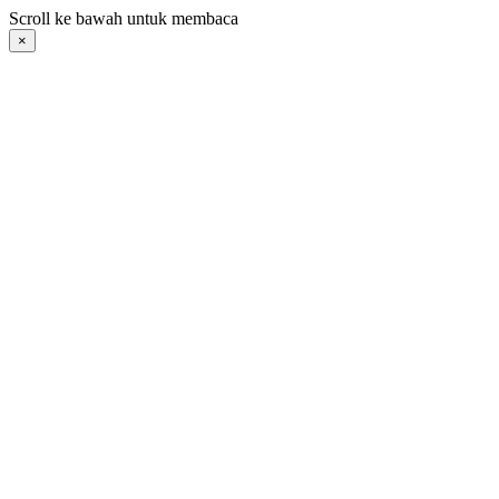
Langsung
Scroll ke bawah untuk membaca
ke
×
konten