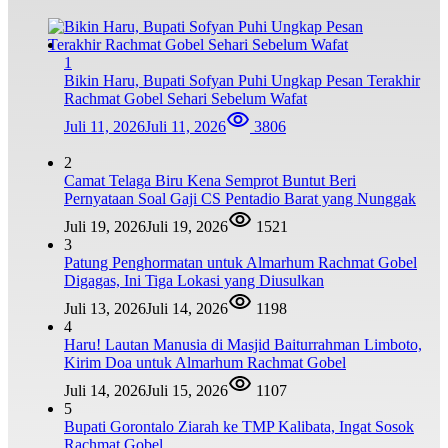
1
Bikin Haru, Bupati Sofyan Puhi Ungkap Pesan Terakhir
Rachmat Gobel Sehari Sebelum Wafat
Juli 11, 2026
Juli 11, 2026
3806
2
Camat Telaga Biru Kena Semprot Buntut Beri
Pernyataan Soal Gaji CS Pentadio Barat yang Nunggak
Juli 19, 2026
Juli 19, 2026
1521
3
Patung Penghormatan untuk Almarhum Rachmat Gobel
Digagas, Ini Tiga Lokasi yang Diusulkan
Juli 13, 2026
Juli 14, 2026
1198
4
Haru! Lautan Manusia di Masjid Baiturrahman Limboto,
Kirim Doa untuk Almarhum Rachmat Gobel
Juli 14, 2026
Juli 15, 2026
1107
5
Bupati Gorontalo Ziarah ke TMP Kalibata, Ingat Sosok
Rachmat Gobel