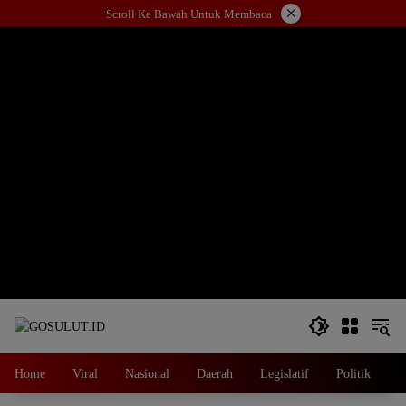
Langsung
×
Scroll Ke Bawah Untuk Membaca
ke
konten
Home
Viral
Nasional
Daerah
Legislatif
Politik
E