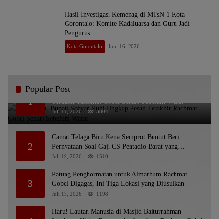
Hasil Investigasi Kemenag di MTsN 1 Kota
Gorontalo: Komite Kadaluarsa dan Guru Jadi
Pengurus
Kota Gorontalo
Juni 16, 2026
Popular Post
Bikin Haru, Bupati Sofyan Puhi Ungkap Pesan
1
Terakhir Rachmat Gobel Sehari Sebelum Wafat
Juli 11, 2026
3804
Camat Telaga Biru Kena Semprot Buntut Beri
2
Pernyataan Soal Gaji CS Pentadio Barat yang
Nunggak
Juli 19, 2026
1510
Patung Penghormatan untuk Almarhum Rachmat
3
Gobel Digagas, Ini Tiga Lokasi yang Diusulkan
Juli 13, 2026
1198
Haru! Lautan Manusia di Masjid Baiturrahman