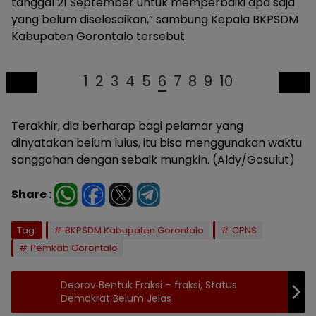
tanggal 21 September untuk memperbaiki apa saja
yang belum diselesaikan,” sambung Kepala BKPSDM
Kabupaten Gorontalo tersebut.
1
2
3
4
5
6
7
8
9
10
Terakhir, dia berharap bagi pelamar yang
dinyatakan belum lulus, itu bisa menggunakan waktu
sanggahan dengan sebaik mungkin. (Aldy/Gosulut)
Share :
Tag:
BKPSDM Kabupaten Gorontalo
CPNS
Pemkab Gorontalo
Deprov Bentuk Fraksi – fraksi, Status
Demokrat Belum Jelas