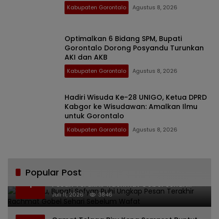
Kabupaten Gorontalo
Agustus 8, 2026
Optimalkan 6 Bidang SPM, Bupati
Gorontalo Dorong Posyandu Turunkan
AKI dan AKB
Kabupaten Gorontalo
Agustus 8, 2026
Hadiri Wisuda Ke-28 UNIGO, Ketua DPRD
Kabgor ke Wisudawan: Amalkan Ilmu
untuk Gorontalo
Kabupaten Gorontalo
Agustus 8, 2026
Popular Post
Bikin Haru, Bupati Sofyan Puhi Ungkap
1
Pesan Terakhir Rachmat Gobel Sehari
Sebelum Wafat
Juli 11, 2026
3846