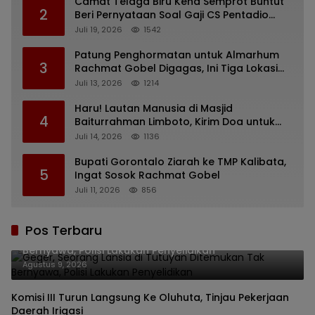
Camat Telaga Biru Kena Semprot Buntut
2
Beri Pernyataan Soal Gaji CS Pentadio
Barat yang Nunggak
Juli 19, 2026
1542
Patung Penghormatan untuk Almarhum
3
Rachmat Gobel Digagas, Ini Tiga Lokasi
yang Diusulkan
Juli 13, 2026
1214
Haru! Lautan Manusia di Masjid
4
Baiturrahman Limboto, Kirim Doa untuk
Almarhum Rachmat Gobel
Juli 14, 2026
1136
Bupati Gorontalo Ziarah ke TMP Kalibata,
5
Ingat Sosok Rachmat Gobel
Juli 11, 2026
856
Pos Terbaru
Geger, Seorang Lansia di Tutuyan Ditemukan Tak
Bernyawa, Polisi Lakukan Penyelidikan
Agustus 9, 2026
Komisi III Turun Langsung Ke Oluhuta, Tinjau Pekerjaan
Daerah Irigasi