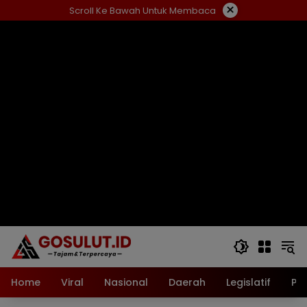
Langsung
×
Scroll Ke Bawah Untuk Membaca
ke
konten
Home
Viral
Nasional
Daerah
Legislatif
Pol