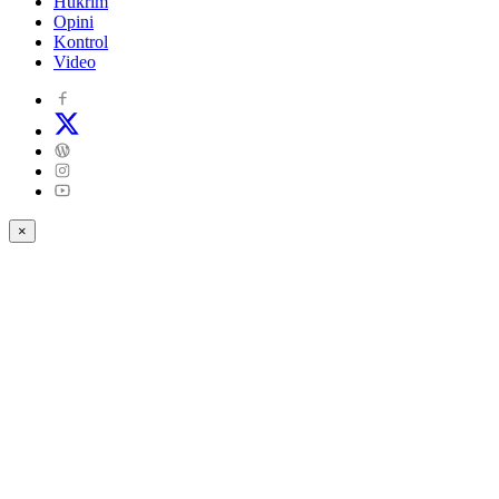
Hukrim
Opini
Kontrol
Video
×