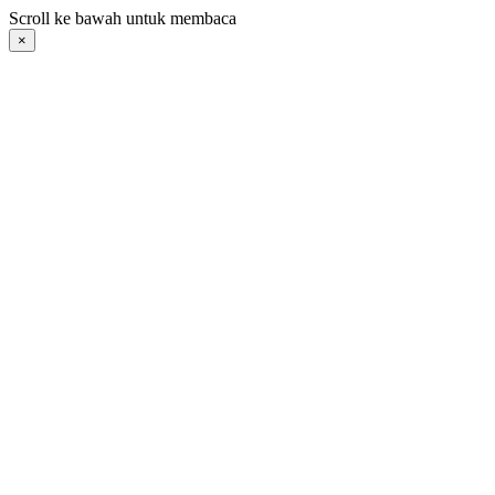
Langsung
Scroll ke bawah untuk membaca
ke
×
konten