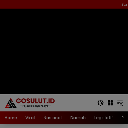
Langsung
Scr
ke
konten
Home
Viral
Nasional
Daerah
Legislatif
Pol