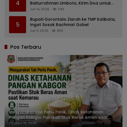
4
Baiturrahman Limboto, Kirim Doa untuk
Almarhum Rachmat Gobel
Juli 14, 2026
1143
Bupati Gorontalo Ziarah ke TMP Kalibata,
5
Ingat Sosok Rachmat Gobel
Juli 11, 2026
859
Pos Terbaru
Masyarakat Tak Perlu Panik, Dinas Ketahanan
Pangan Kabgor Pastikan Stok Beras Aman saat
Kemarau
Agustus 10, 2026