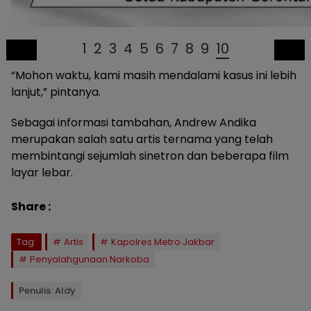
1
2
3
4
5
6
7
8
9
10
“Mohon waktu, kami masih mendalami kasus ini lebih
lanjut,” pintanya.
Sebagai informasi tambahan, Andrew Andika
merupakan salah satu artis ternama yang telah
membintangi sejumlah sinetron dan beberapa film
layar lebar.
Share :
Tag:
Artis
Kapolres Metro Jakbar
Penyalahgunaan Narkoba
Penulis: Aldy