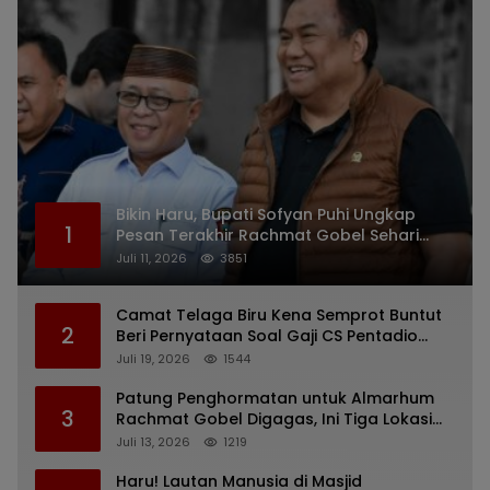
Bikin Haru, Bupati Sofyan Puhi Ungkap
1
Pesan Terakhir Rachmat Gobel Sehari
Sebelum Wafat
Juli 11, 2026
3851
Camat Telaga Biru Kena Semprot Buntut
2
Beri Pernyataan Soal Gaji CS Pentadio
Barat yang Nunggak
Juli 19, 2026
1544
Patung Penghormatan untuk Almarhum
3
Rachmat Gobel Digagas, Ini Tiga Lokasi
yang Diusulkan
Juli 13, 2026
1219
Haru! Lautan Manusia di Masjid