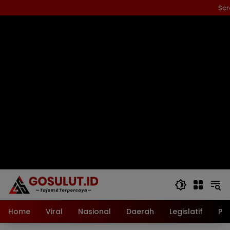
Langsung
Scr
ke
konten
Home
Viral
Nasional
Daerah
Legislatif
Pol