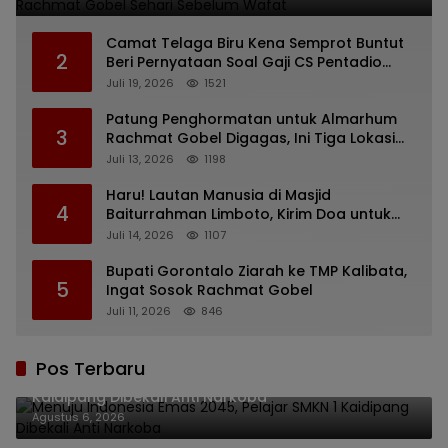
Camat Telaga Biru Kena Semprot Buntut
2
Beri Pernyataan Soal Gaji CS Pentadio
Barat yang Nunggak
Juli 19, 2026
1521
Patung Penghormatan untuk Almarhum
3
Rachmat Gobel Digagas, Ini Tiga Lokasi
yang Diusulkan
Juli 13, 2026
1198
Haru! Lautan Manusia di Masjid
4
Baiturrahman Limboto, Kirim Doa untuk
Almarhum Rachmat Gobel
Juli 14, 2026
1107
Bupati Gorontalo Ziarah ke TMP Kalibata,
5
Ingat Sosok Rachmat Gobel
Juli 11, 2026
846
Pos Terbaru
Menuju Indonesia Emas 2045, Pelajar SMKN 1
Kaidipang Dibekali Anti Narkoba
Agustus 6, 2026