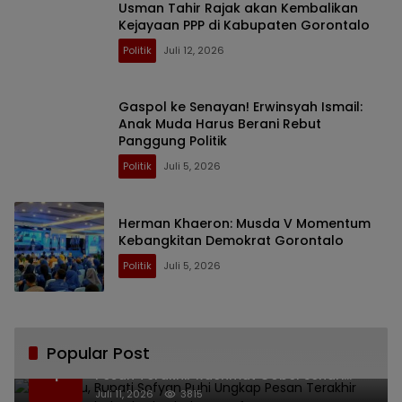
Usman Tahir Rajak akan Kembalikan
Kejayaan PPP di Kabupaten Gorontalo
Politik
Juli 12, 2026
Gaspol ke Senayan! Erwinsyah Ismail:
Anak Muda Harus Berani Rebut
Panggung Politik
Politik
Juli 5, 2026
Herman Khaeron: Musda V Momentum
Kebangkitan Demokrat Gorontalo
Politik
Juli 5, 2026
Popular Post
Bikin Haru, Bupati Sofyan Puhi Ungkap
1
Pesan Terakhir Rachmat Gobel Sehari
Sebelum Wafat
Juli 11, 2026
3815