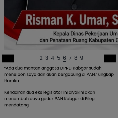
1
2
3
4
5
6
7
8
9
“Ada dua mantan anggota DPRD Kabgor sudah
menelpon saya dan akan bergabung di PAN,” ungkap
Hamka.
Kehadiran dua eks legislator ini diyakini akan
menambah daya gedor PAN Kabgor di Pileg
mendatang.