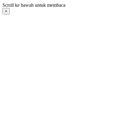
Langsung
Scroll ke bawah untuk membaca
ke
×
konten