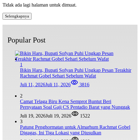
Tidak ada lagi halaman untuk dimuat.
Selengkapnya
Popular Post
1
Bikin Haru, Bupati Sofyan Puhi Ungkap Pesan Terakhir
Rachmat Gobel Sehari Sebelum Wafat
Juli 11, 2026
Juli 11, 2026
3816
2
Camat Telaga Biru Kena Semprot Buntut Beri
Pernyataan Soal Gaji CS Pentadio Barat yang Nunggak
Juli 19, 2026
Juli 19, 2026
1522
3
Patung Penghormatan untuk Almarhum Rachmat Gobel
Digagas, Ini Tiga Lokasi yang Diusulkan