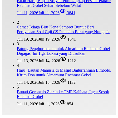
Bikin Haru, Bupati Sofyan Puhi Ungkap Pesan Terakhir
Rachmat Gobel Sehari Sebelum Wafat
Juli 11, 2026
Juli 11, 2026
3841
2
Camat Telaga Biru Kena Semprot Buntut Beri
Pernyataan Soal Gaji CS Pentadio Barat yang Nunggak
Juli 19, 2026
Juli 19, 2026
1541
3
Patung Penghormatan untuk Almarhum Rachmat Gobel
Digagas, Ini Tiga Lokasi yang Diusulkan
Juli 13, 2026
Juli 14, 2026
1212
4
Haru! Lautan Manusia di Masjid Baiturrahman Limboto,
Kirim Doa untuk Almarhum Rachmat Gobel
Juli 14, 2026
Juli 15, 2026
1132
5
Bupati Gorontalo Ziarah ke TMP Kalibata, Ingat Sosok
Rachmat Gobel
Juli 11, 2026
Juli 11, 2026
854