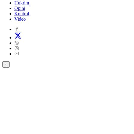
Hukrim
Opini
Kontrol
Video
×