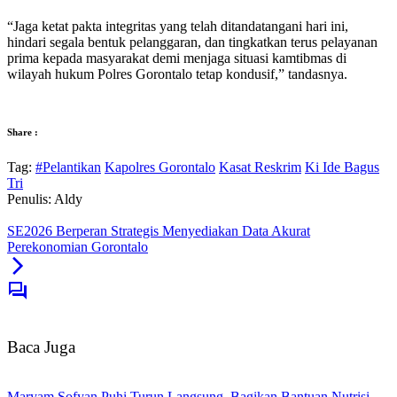
“Jaga ketat pakta integritas yang telah ditandatangani hari ini,
hindari segala bentuk pelanggaran, dan tingkatkan terus pelayanan
prima kepada masyarakat demi menjaga situasi kamtibmas di
wilayah hukum Polres Gorontalo tetap kondusif,” tandasnya.
Share :
Tag:
#Pelantikan
Kapolres Gorontalo
Kasat Reskrim
Ki Ide Bagus
Tri
Penulis: Aldy
SE2026 Berperan Strategis Menyediakan Data Akurat
Perekonomian Gorontalo
Baca Juga
Maryam Sofyan Puhi Turun Langsung, Bagikan Bantuan Nutrisi