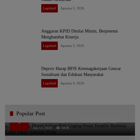
Legislatif
Agustus 5, 2026
Anggaran KPID Dinilai Minim, Berpotensi
Menghambat Kinerja
Legislatif
Agustus 5, 2026
Deprov Harap BPJS Ketenagakerjaan Gencar
Sosialisasi dan Edukasi Masyarakat
Legislatif
Agustus 4, 2026
Popular Post
Bikin Haru, Bupati Sofyan Puhi Ungkap Pesan
1
Terakhir Rachmat Gobel Sehari Sebelum Wafat
Juli 11, 2026
3816