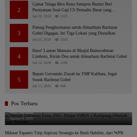
Camat Telaga Biru Kena Semprot Buntut Beri
2
Pernyataan Soal Gaji CS Pentadio Barat yang
Nunggak
Juli 19, 2026
1522
Patung Penghormatan untuk Almarhum Rachmat
3
Gobel Digagas, Ini Tiga Lokasi yang Diusulkan
Juli 13, 2026
1203
Haru! Lautan Manusia di Masjid Baiturrahman
4
Limboto, Kirim Doa untuk Almarhum Rachmat Gobel
Juli 14, 2026
1108
Bupati Gorontalo Ziarah ke TMP Kalibata, Ingat
5
Sosok Rachmat Gobel
Juli 11, 2026
848
Pos Terbaru
Menuju Indonesia Emas 2045, Pelajar SMKN 1 Kaidipang Dibekali
Anti Narkoba
Agustus 6, 2026
Mikson Yapanto Titip Aspirasi Strategis ke Rusli Habibie, dari WPR