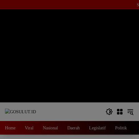
Langsung
S
ke
konten
Home
Viral
Nasional
Daerah
Legislatif
Politik
E