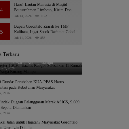
Haru! Lautan Manusia di Masjid
4
Baiturrahman Limboto, Kirim Doa
untuk Almarhum Rachmat Gobel
Juli 14, 2026
1123
Bupati Gorontalo Ziarah ke TMP
5
Kalibata, Ingat Sosok Rachmat Gobel
Juli 11, 2026
853
s Terbaru
ster I 2026, Baznas Kabgor Selesaikan 11
ah untuk Warga Kurang Mampu
tus 7, 2026
ni Dunda: Perubahan KUA-PPAS Harus
entasi pada Kebutuhan Masyarakat
7, 2026
indak Dugaan Pelanggaran Merek ASICS, 9.609
 Sepatu Diamankan
7, 2026
kai Jalan untuk Hajatan? Masyarakat Gorontalo
u Urus Izin Dahulu