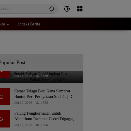
ini
Indeks Berita
Popular Post
Bikin Haru, Bupati Sofyan Puhi
1
Ungkap Pesan Terakhir Rachmat
Gobel Sehari Sebelum Wafat
Juli 11, 2026
3830
Camat Telaga Biru Kena Semprot
2
Buntut Beri Pernyataan Soal Gaji CS
Pentadio Barat yang Nunggak
Juli 19, 2026
1525
Patung Penghormatan untuk
3
Almarhum Rachmat Gobel Digagas,
Ini Tiga Lokasi yang Diusulkan
Juli 13, 2026
1206