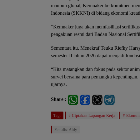
maupun global, Kemnaker berkomitmen memp
Indonesia (SKKNI) di bidang ekonomi kreati
“Kemnaker juga akan memfasilitasi sertifikas
pengakuan resmi dari Badan Nasional Sertifik
Sementara itu, Menekraf Teuku Riefky Harsy
semester II tahun 2026 dapat menjadi fondas
“Kita matangkan dan fokus pada sektor animas
survei bersama para pemangku kepentingan, t
ujarnya.
Share :
Tag:
Ciptakan Lapangan Kerja
Ekonomi
Penulis: Aldy