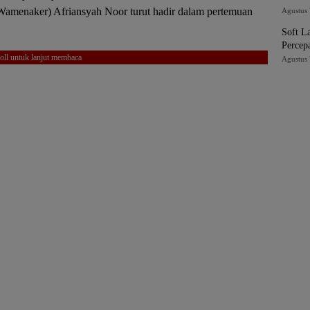
Wamenaker) Afriansyah Noor turut hadir dalam pertemuan
Agustus 
Soft 
Percep
oll untuk lanjut membaca
Digital
Agustus 