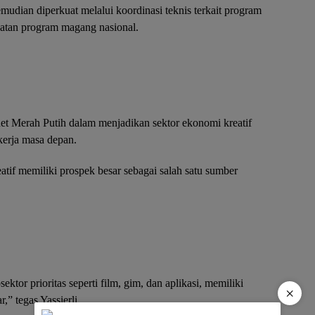
mudian diperkuat melalui koordinasi teknis terkait program
uatan program magang nasional.
inet Merah Putih dalam menjadikan sektor ekonomi kreatif
 kerja masa depan.
atif memiliki prospek besar sebagai salah satu sumber
ktor prioritas seperti film, gim, dan aplikasi, memiliki
×
,” tegas Yassierli.