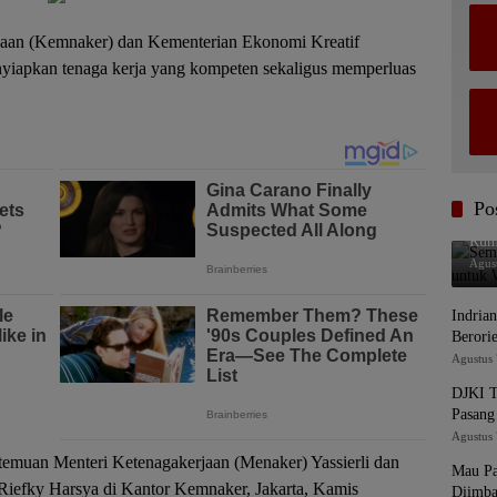
aan (Kemnaker) dan Kementerian Ekonomi Kreatif
yiapkan tenaga kerja yang kompeten sekaligus memperluas
Po
Seme
Rum
Agus
Indria
Berori
Agustus 
DJKI T
Pasang
Agustus 
rtemuan Menteri Ketenagakerjaan (Menaker) Yassierli dan
Mau Pa
Riefky Harsya di Kantor Kemnaker, Jakarta, Kamis
Diimba