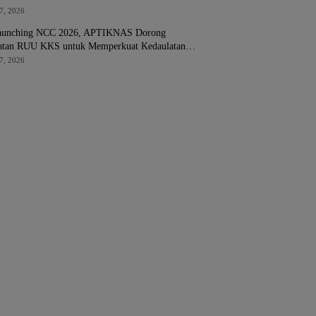
7, 2026
Launching NCC 2026, APTIKNAS Dorong
atan RUU KKS untuk Memperkuat Kedaulatan
 Indonesia
7, 2026