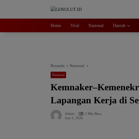
Langsung
ke
konten
Home
Viral
Nasional
Daerah
Beranda
Nasional
Nasional
Kemnaker–Kemenekraf
Lapangan Kerja di Se
Admin
2 Min Baca
Juni 5, 2026