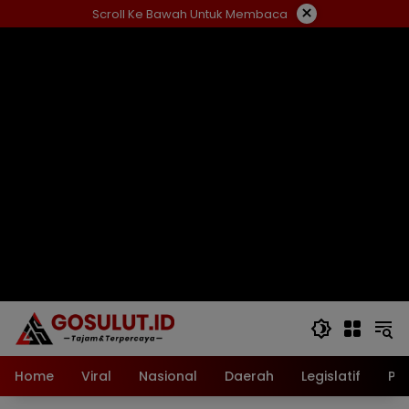
Langsung
×
Scroll Ke Bawah Untuk Membaca
ke
konten
Home
Viral
Nasional
Daerah
Legislatif
Pol