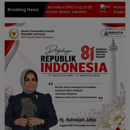
Zulfikar Usira Buka Ketua DPRD Cup 2026:
Maryam Sofyan
Breaking News
Ajang Kebersamaan, Bukan Sekadar
Bagikan Bantua
Cari Juara
Stunting di Til