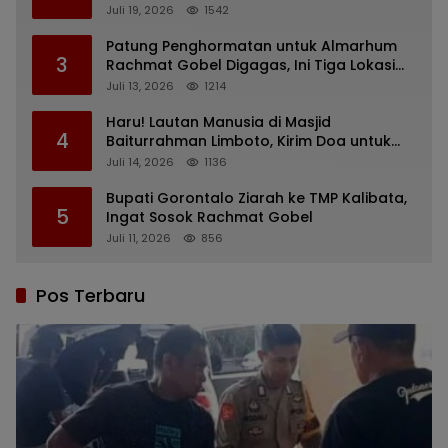
Barat yang Nunggak
Juli 19, 2026
1542
Patung Penghormatan untuk Almarhum
3
Rachmat Gobel Digagas, Ini Tiga Lokasi
yang Diusulkan
Juli 13, 2026
1214
Haru! Lautan Manusia di Masjid
4
Baiturrahman Limboto, Kirim Doa untuk
Almarhum Rachmat Gobel
Juli 14, 2026
1136
Bupati Gorontalo Ziarah ke TMP Kalibata,
5
Ingat Sosok Rachmat Gobel
Juli 11, 2026
856
Pos Terbaru