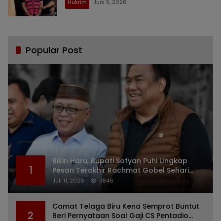
Hukrim
Juni 5, 2026
Popular Post
Bikin Haru, Bupati Sofyan Puhi Ungkap
1
Pesan Terakhir Rachmat Gobel Sehari
Sebelum Wafat
Juli 11, 2026
3846
Camat Telaga Biru Kena Semprot Buntut
2
Beri Pernyataan Soal Gaji CS Pentadio