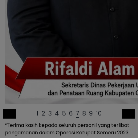
1
2
3
4
5
6
7
8
9
10
“Terima kasih kepada seluruh personil yang terlibat
pengamanan dalam Operasi Ketupat Semeru 2023.