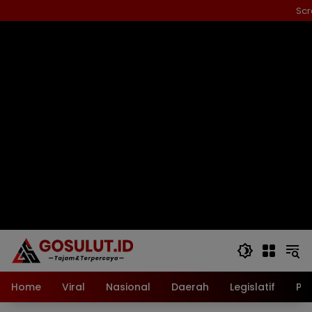
Langsung
Scr
ke
konten
Home
Viral
Nasional
Daerah
Legislatif
Pol