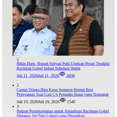
1
Bikin Haru, Bupati Sofyan Puhi Ungkap Pesan Terakhir
Rachmat Gobel Sehari Sebelum Wafat
Juli 11, 2026
Juli 11, 2026
3836
2
Camat Telaga Biru Kena Semprot Buntut Beri
Pernyataan Soal Gaji CS Pentadio Barat yang Nunggak
Juli 19, 2026
Juli 19, 2026
1540
3
Patung Penghormatan untuk Almarhum Rachmat Gobel
Digagas, Ini Tiga Lokasi yang Diusulkan