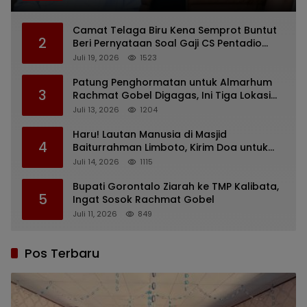
Camat Telaga Biru Kena Semprot Buntut
2
Beri Pernyataan Soal Gaji CS Pentadio
Barat yang Nunggak
Juli 19, 2026
1523
Patung Penghormatan untuk Almarhum
3
Rachmat Gobel Digagas, Ini Tiga Lokasi
yang Diusulkan
Juli 13, 2026
1204
Haru! Lautan Manusia di Masjid
4
Baiturrahman Limboto, Kirim Doa untuk
Almarhum Rachmat Gobel
Juli 14, 2026
1115
Bupati Gorontalo Ziarah ke TMP Kalibata,
5
Ingat Sosok Rachmat Gobel
Juli 11, 2026
849
Pos Terbaru