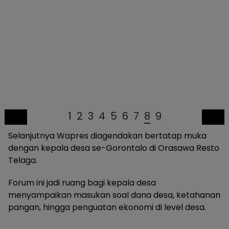
1
2
3
4
5
6
7
8
9
Selanjutnya Wapres diagendakan bertatap muka
dengan kepala desa se-Gorontalo di Orasawa Resto
Telaga.
Forum ini jadi ruang bagi kepala desa
menyampaikan masukan soal dana desa, ketahanan
pangan, hingga penguatan ekonomi di level desa.