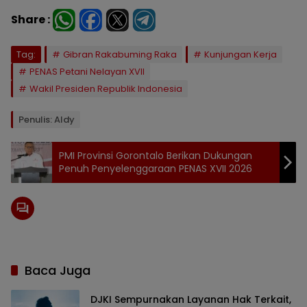
Share :
Tag:
Gibran Rakabuming Raka
Kunjungan Kerja
PENAS Petani Nelayan XVII
Wakil Presiden Republik Indonesia
Penulis: Aldy
PMI Provinsi Gorontalo Berikan Dukungan
Penuh Penyelenggaraan PENAS XVII 2026
Baca Juga
DJKI Sempurnakan Layanan Hak Terkait,