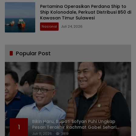
Pertamina Operasikan Perdana Ship to
Ship Kolonodale, Perkuat Distribusi B50 di
Kawasan Timur Sulawesi
Nasional
Juli 24, 2026
Popular Post
Bikin Haru, Bupati Sofyan Puhi Ungkap
1
Pesan Terakhir Rachmat Gobel Sehari
Sebelum Wafat
Juli 11, 2026
3819