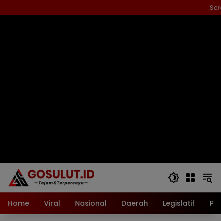
Langsung
Scr
ke
konten
Home
Viral
Nasional
Daerah
Legislatif
Pol