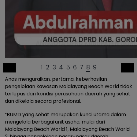
1
2
3
4
5
6
7
8
9
Anas menguraikan, pertama, keberhasilan
pengelolaan kawasan Malalayang Beach World tidak
terlepas dari kondisi perusahaan daerah yang sehat
dan dikelola secara profesional.
“BUMD yang sehat merupakan kunci utama dalam
mengelola berbagai unit usaha, mulai dari
Malalayang Beach World 1, Malalayang Beach World
2, hingga pengelolaan pasar-pasar daerah.