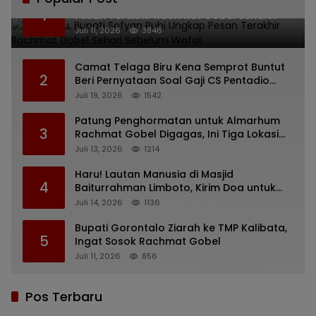
Bikin Haru, Bupati Sofyan Puhi Ungkap
1
Pesan Terakhir Rachmat Gobel Sehari
Sebelum Wafat
Juli 11, 2026
3846
Camat Telaga Biru Kena Semprot Buntut
2
Beri Pernyataan Soal Gaji CS Pentadio
Barat yang Nunggak
Juli 19, 2026
1542
Patung Penghormatan untuk Almarhum
3
Rachmat Gobel Digagas, Ini Tiga Lokasi
yang Diusulkan
Juli 13, 2026
1214
Haru! Lautan Manusia di Masjid
4
Baiturrahman Limboto, Kirim Doa untuk
Almarhum Rachmat Gobel
Juli 14, 2026
1136
Bupati Gorontalo Ziarah ke TMP Kalibata,
5
Ingat Sosok Rachmat Gobel
Juli 11, 2026
856
Pos Terbaru