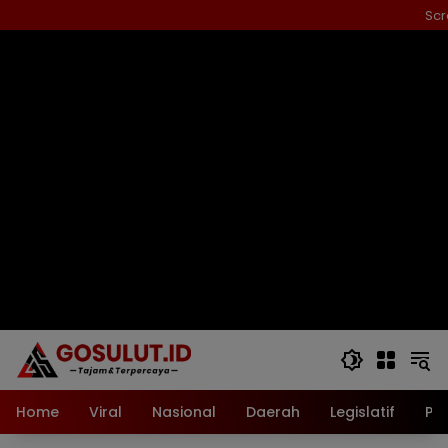
Langsung
Scr
ke
konten
Home
Viral
Nasional
Daerah
Legislatif
Pol