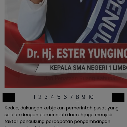
1
2
3
4
5
6
7
8
9
10
Kedua, dukungan kebijakan pemerintah pusat yang
sejalan dengan pemerintah daerah juga menjadi
faktor pendukung percepatan pengembangan