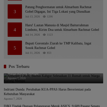
Patung Penghormatan untuk Almarhum Rachmat
3
Gobel Digagas, Ini Tiga Lokasi yang Diusulkan
Juli 13, 2026
1206
Haru! Lautan Manusia di Masjid Baiturrahman
4
Limboto, Kirim Doa untuk Almarhum Rachmat Gobel
Juli 14, 2026
1123
Bupati Gorontalo Ziarah ke TMP Kalibata, Ingat
5
Sosok Rachmat Gobel
Juli 11, 2026
853
Pos Terbaru
Semester I 2026, Baznas Kabgor Selesaikan 11 Rumah untuk
Warga Kurang Mampu
Agustus 7, 2026
Indriani Dunda: Perubahan KUA-PPAS Harus Berorientasi pada
Kebutuhan Masyarakat
Agustus 7, 2026
DJKI Tindak Dugaan Pelanggaran Merek ASICS, 9.609 Pasang Sepatu