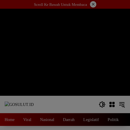
Langsung
×
Scroll Ke Bawah Untuk Membaca
ke
konten
Home
Viral
Nasional
Daerah
Legislatif
Politik
E