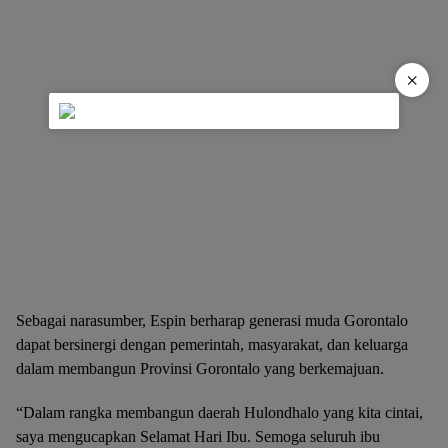
×
Sebagai narasumber, Espin berharap generasi muda Gorontalo
dapat bersinergi dengan pemerintah, masyarakat, dan keluarga
dalam membangun Provinsi Gorontalo yang berkemajuan.
“Dalam rangka membangun daerah Hulondhalo yang kita cintai,
saya mengucapkan Selamat Hari Ibu. Semoga seluruh ibu