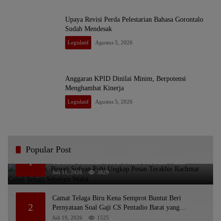
Upaya Revisi Perda Pelestarian Bahasa Gorontalo
Sudah Mendesak
Legislatif
Agustus 5, 2026
Anggaran KPID Dinilai Minim, Berpotensi
Menghambat Kinerja
Legislatif
Agustus 5, 2026
Popular Post
Bikin Haru, Bupati Sofyan Puhi Ungkap Pesan
1
Terakhir Rachmat Gobel Sehari Sebelum Wafat
Juli 11, 2026
3829
Camat Telaga Biru Kena Semprot Buntut Beri
2
Pernyataan Soal Gaji CS Pentadio Barat yang
Nunggak
Juli 19, 2026
1525