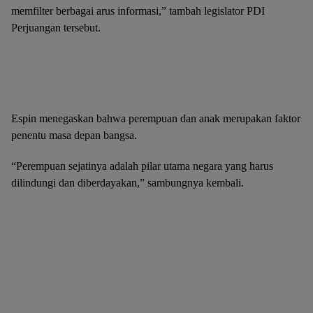
memfilter berbagai arus informasi,” tambah legislator PDI
Perjuangan tersebut.
1
2
3
4
5
6
7
8
9
Espin menegaskan bahwa perempuan dan anak merupakan faktor
penentu masa depan bangsa.
“Perempuan sejatinya adalah pilar utama negara yang harus
dilindungi dan diberdayakan,” sambungnya kembali.