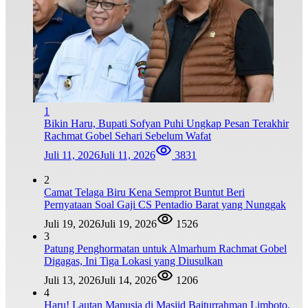
1
Bikin Haru, Bupati Sofyan Puhi Ungkap Pesan Terakhir
Rachmat Gobel Sehari Sebelum Wafat
Juli 11, 2026
Juli 11, 2026
3831
2
Camat Telaga Biru Kena Semprot Buntut Beri
Pernyataan Soal Gaji CS Pentadio Barat yang Nunggak
Juli 19, 2026
Juli 19, 2026
1526
3
Patung Penghormatan untuk Almarhum Rachmat Gobel
Digagas, Ini Tiga Lokasi yang Diusulkan
Juli 13, 2026
Juli 14, 2026
1206
4
Haru! Lautan Manusia di Masjid Baiturrahman Limboto,