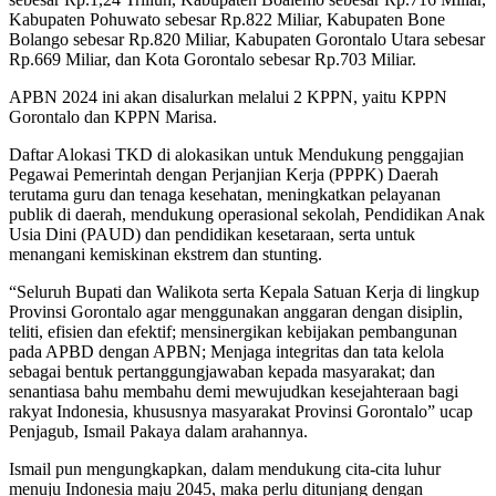
Kabupaten Pohuwato sebesar Rp.822 Miliar, Kabupaten Bone
Bolango sebesar Rp.820 Miliar, Kabupaten Gorontalo Utara sebesar
Rp.669 Miliar, dan Kota Gorontalo sebesar Rp.703 Miliar.
APBN 2024 ini akan disalurkan melalui 2 KPPN, yaitu KPPN
Gorontalo dan KPPN Marisa.
Daftar Alokasi TKD di alokasikan untuk Mendukung penggajian
Pegawai Pemerintah dengan Perjanjian Kerja (PPPK) Daerah
terutama guru dan tenaga kesehatan, meningkatkan pelayanan
publik di daerah, mendukung operasional sekolah, Pendidikan Anak
Usia Dini (PAUD) dan pendidikan kesetaraan, serta untuk
menangani kemiskinan ekstrem dan stunting.
“Seluruh Bupati dan Walikota serta Kepala Satuan Kerja di lingkup
Provinsi Gorontalo agar menggunakan anggaran dengan disiplin,
teliti, efisien dan efektif; mensinergikan kebijakan pembangunan
pada APBD dengan APBN; Menjaga integritas dan tata kelola
sebagai bentuk pertanggungjawaban kepada masyarakat; dan
senantiasa bahu membahu demi mewujudkan kesejahteraan bagi
rakyat Indonesia, khususnya masyarakat Provinsi Gorontalo” ucap
Penjagub, Ismail Pakaya dalam arahannya.
Ismail pun mengungkapkan, dalam mendukung cita-cita luhur
menuju Indonesia maju 2045, maka perlu ditunjang dengan