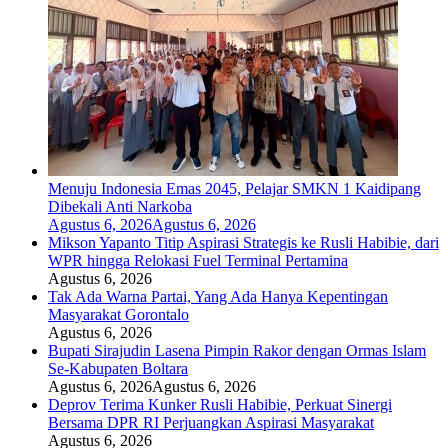
Menuju Indonesia Emas 2045, Pelajar SMKN 1 Kaidipang
Dibekali Anti Narkoba
Agustus 6, 2026
Agustus 6, 2026
Mikson Yapanto Titip Aspirasi Strategis ke Rusli Habibie, dari
WPR hingga Relokasi Fuel Terminal Pertamina
Agustus 6, 2026
Tak Ada Warna Partai, Yang Ada Hanya Kepentingan
Masyarakat Gorontalo
Agustus 6, 2026
Bupati Sirajudin Lasena Pimpin Rakor dengan Ormas Islam
Se-Kabupaten Boltara
Agustus 6, 2026
Agustus 6, 2026
Deprov Terima Kunker Rusli Habibie, Perkuat Sinergi
Bersama DPR RI Perjuangkan Aspirasi Masyarakat
Agustus 6, 2026