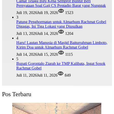
Camat Telaga Biru Kena Semprot Buntut Beri
Pernyataan Soal Gaji CS Pentadio Barat yang Nunggak
Juli 19, 2026
Juli 19, 2026
1523
3
Patung Penghormatan untuk Almarhum Rachmat Gobel
Digagas, Ini Tiga Lokasi yang Diusulkan
Juli 13, 2026
Juli 14, 2026
1204
4
Haru! Lautan Manusia di Masjid Baiturrahman Limboto,
Kirim Doa untuk Almarhum Rachmat Gobel
Juli 14, 2026
Juli 15, 2026
1115
5
Bupati Gorontalo Ziarah ke TMP Kalibata, Ingat Sosok
Rachmat Gobel
Juli 11, 2026
Juli 11, 2026
849
Pos Terbaru