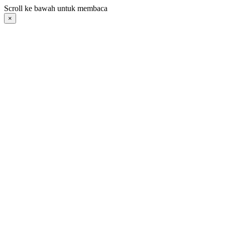
Langsung
Scroll ke bawah untuk membaca
ke
×
konten