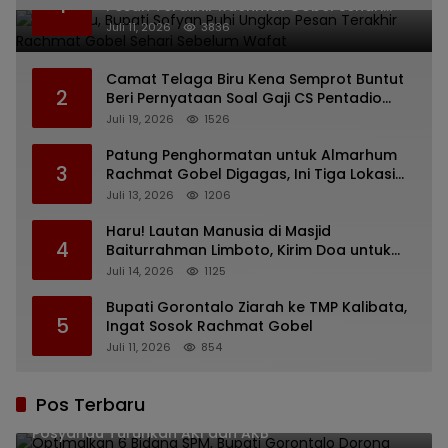
1
Pesan Terakhir Rachmat Gobel Sehari
Sebelum Wafat
Juli 11, 2026
3836
Camat Telaga Biru Kena Semprot Buntut
2
Beri Pernyataan Soal Gaji CS Pentadio
Barat yang Nunggak
Juli 19, 2026
1526
Patung Penghormatan untuk Almarhum
3
Rachmat Gobel Digagas, Ini Tiga Lokasi
yang Diusulkan
Juli 13, 2026
1206
Haru! Lautan Manusia di Masjid
4
Baiturrahman Limboto, Kirim Doa untuk
Almarhum Rachmat Gobel
Juli 14, 2026
1125
Bupati Gorontalo Ziarah ke TMP Kalibata,
5
Ingat Sosok Rachmat Gobel
Juli 11, 2026
854
Pos Terbaru
Optimalkan 6 Bidang SPM, Bupati Gorontalo Dorong
Posyandu Turunkan AKI dan AKB