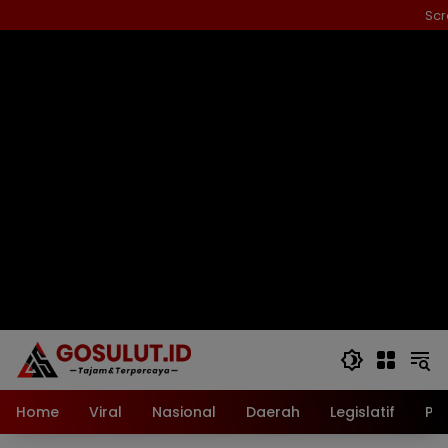
Langsung
Scr
ke
konten
Home
Viral
Nasional
Daerah
Legislatif
Pol