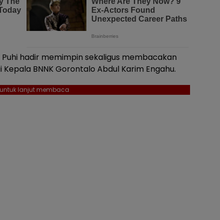
n Puhi hadir memimpin sekaligus membacakan
gi Kepala BNNK Gorontalo Abdul Karim Engahu.
l untuk lanjut membaca