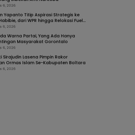
s 6, 2026
n Yapanto Titip Aspirasi Strategis ke
 Habibie, dari WPR hingga Relokasi Fuel
nal Pertamina
s 6, 2026
da Warna Partai, Yang Ada Hanya
ntingan Masyarakat Gorontalo
s 6, 2026
i Sirajudin Lasena Pimpin Rakor
an Ormas Islam Se-Kabupaten Boltara
s 6, 2026