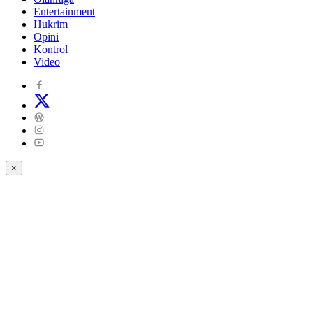
Entertainment
Hukrim
Opini
Kontrol
Video
×