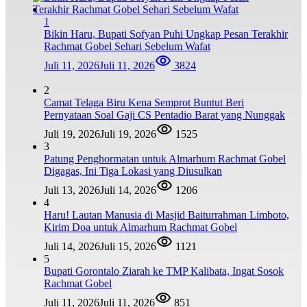
1
Bikin Haru, Bupati Sofyan Puhi Ungkap Pesan Terakhir
Rachmat Gobel Sehari Sebelum Wafat
Juli 11, 2026
Juli 11, 2026
3824
2
Camat Telaga Biru Kena Semprot Buntut Beri
Pernyataan Soal Gaji CS Pentadio Barat yang Nunggak
Juli 19, 2026
Juli 19, 2026
1525
3
Patung Penghormatan untuk Almarhum Rachmat Gobel
Digagas, Ini Tiga Lokasi yang Diusulkan
Juli 13, 2026
Juli 14, 2026
1206
4
Haru! Lautan Manusia di Masjid Baiturrahman Limboto,
Kirim Doa untuk Almarhum Rachmat Gobel
Juli 14, 2026
Juli 15, 2026
1121
5
Bupati Gorontalo Ziarah ke TMP Kalibata, Ingat Sosok
Rachmat Gobel
Juli 11, 2026
Juli 11, 2026
851