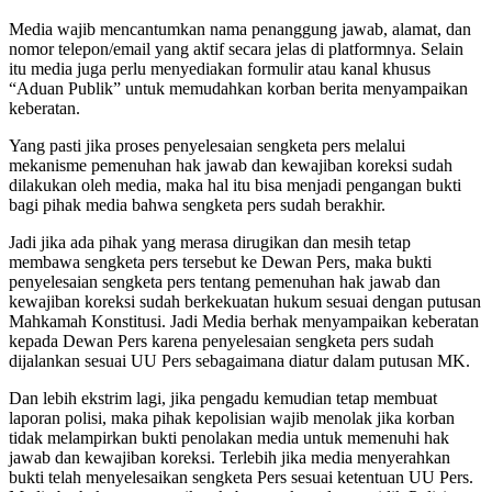
Media wajib mencantumkan nama penanggung jawab, alamat, dan
nomor telepon/email yang aktif secara jelas di platformnya. Selain
itu media juga perlu menyediakan formulir atau kanal khusus
“Aduan Publik” untuk memudahkan korban berita menyampaikan
keberatan.
Yang pasti jika proses penyelesaian sengketa pers melalui
mekanisme pemenuhan hak jawab dan kewajiban koreksi sudah
dilakukan oleh media, maka hal itu bisa menjadi pengangan bukti
bagi pihak media bahwa sengketa pers sudah berakhir.
Jadi jika ada pihak yang merasa dirugikan dan mesih tetap
membawa sengketa pers tersebut ke Dewan Pers, maka bukti
penyelesaian sengketa pers tentang pemenuhan hak jawab dan
kewajiban koreksi sudah berkekuatan hukum sesuai dengan putusan
Mahkamah Konstitusi. Jadi Media berhak menyampaikan keberatan
kepada Dewan Pers karena penyelesaian sengketa pers sudah
dijalankan sesuai UU Pers sebagaimana diatur dalam putusan MK.
Dan lebih ekstrim lagi, jika pengadu kemudian tetap membuat
laporan polisi, maka pihak kepolisian wajib menolak jika korban
tidak melampirkan bukti penolakan media untuk memenuhi hak
jawab dan kewajiban koreksi. Terlebih jika media menyerahkan
bukti telah menyelesaikan sengketa Pers sesuai ketentuan UU Pers.