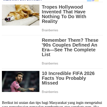
Berikut ini uraian dan tips bagi Masyarakat yang ingin mengetahui
cara penyelesaian persoalan pemberitaan atau sengketa pers, jika