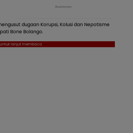
ngusut dugaan Korupsi, Kolusi dan Nepotisme
pati Bone Bolango.
l untuk lanjut membaca