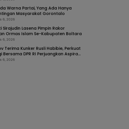
da Warna Partai, Yang Ada Hanya
ntingan Masyarakat Gorontalo
s 6, 2026
i Sirajudin Lasena Pimpin Rakor
an Ormas Islam Se-Kabupaten Boltara
s 6, 2026
v Terima Kunker Rusli Habibie, Perkuat
gi Bersama DPR RI Perjuangkan Aspirasi
arakat
s 6, 2026