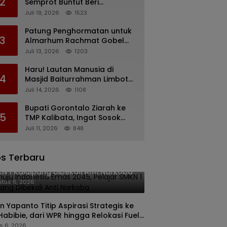
2
Semprot Buntut Beri
Pernyataan Soal Gaji CS
Juli 19, 2026
1523
Pentadio Barat yang
Nunggak
Patung Penghormatan untuk
3
Almarhum Rachmat Gobel
Digagas, Ini Tiga Lokasi yang
Juli 13, 2026
1203
Diusulkan
Haru! Lautan Manusia di
4
Masjid Baiturrahman Limboto,
Kirim Doa untuk Almarhum
Juli 14, 2026
1108
Rachmat Gobel
Bupati Gorontalo Ziarah ke
5
TMP Kalibata, Ingat Sosok
Rachmat Gobel
Juli 11, 2026
848
s Terbaru
uju Indonesia Emas 2045, Pelajar
N 1 Kaidipang Dibekali Anti Narkoba
tus 6, 2026
n Yapanto Titip Aspirasi Strategis ke
 Habibie, dari WPR hingga Relokasi Fuel
nal Pertamina
s 6, 2026